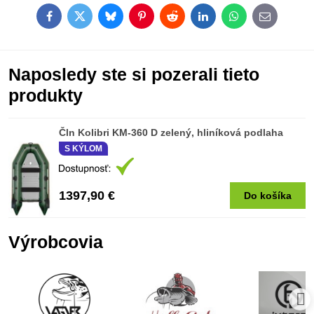
Facebook
Twitter
Bluesky
Pinterest
Reddit
LinkedIn
WhatsApp
E-
mail
Naposledy ste si pozerali tieto
produkty
Čln Kolibri KM-360 D zelený, hliníková podlaha
S KÝLOM
1397,90 €
Do košíka
Výrobcovia