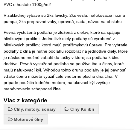
PVC o hustote 1100g/m2.
V základnej výbave sú 2ks lavičky, 2ks veslá, nafukovacia nožná
pumpa, 2ks prepravné vaky, opravná, sada, návod na obsluhu.
Pevná vystužená podlaha je žložená z dielov, ktoré sa spájajú
hliníkovými profilmi. Jednotlivé diely podlahy sú vyrobené z
hliníkových profilov, ktoré majú protišmykovú úpravu. Pre vybratie
podlahy z člna je nutné podlahu rozobrať na jednotlivé diely, ktoré
je následne možné zabaliť do tašky v ktorej sa podlaha k člnu
dodáva. Pevná vystužená podlaha sa používa iba u člnov, ktoré
majú nafukovací kýl. Výhodou tohto druhu podlahy je jej pevnosť
vďaka čomu môžete využiť celú vnútornú plochu dna člna. V
prípade použitia lodného motora, nafukovací kýl zvyšuje
manévrovacie schopnosti člna.
Viac z kategórie
Člny, motory, sonary
Člny Kolibri
Motorové člny