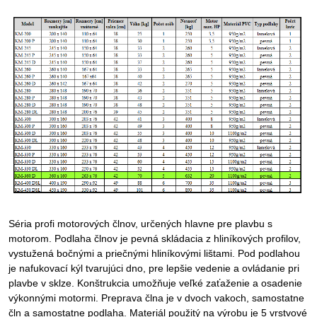
Séria profi motorových člnov, určených hlavne pre plavbu s
motorom. Podlaha člnov je pevná skládacia z hliníkových profilov,
vystužená bočnými a priečnými hliníkovými lištami. Pod podlahou
je nafukovací kýl tvarujúci dno, pre lepšie vedenie a ovládanie pri
plavbe v sklze. Konštrukcia umožňuje veľké zaťaženie a osadenie
výkonnými motormi. Preprava člna je v dvoch vakoch, samostatne
čln a samostatne podlaha. Materiál použitý na výrobu je 5 vrstvové