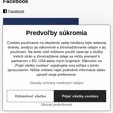
Facebook
Facebook
Predvoľby súkromia
Cookies používame na zlepšenie vašej návštevy tejto webovej
stránky, analýzu jej výkonnosti a zhromažďovanie údajov o jej
používaní. Na tento účel môžeme použiť nástroje a služby
tretích strán a zhromaždené údaje sa môžu preniesť k
partnerom v EÚ, USA alebo iných krajinách. Kliknutím na
„Prijať všetky cookies“ vyjadrujete svoj súhlas s týmto
spracovaním. Nižšie môžete nájsť podrobné informácie alebo
upraviť svoje preferencie.
Zásady ochrany osobných údajov
©
2026
Copyright
Predvoľby súkromia
Zásady ochrany osobných údajov
Odmietnuť všetko
Prijať všetky cookies
Stav objednávky
Ukázať podrobnosti
Vytvorené pomocou:
BiznisWeb.sk