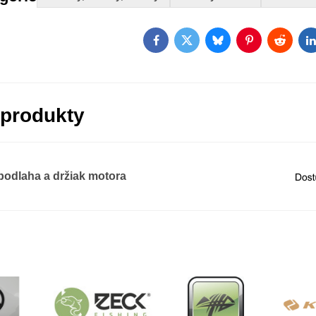
Facebook
Twitter
Bluesky
Pinterest
Reddit
L
 produkty
 podlaha a držiak motora