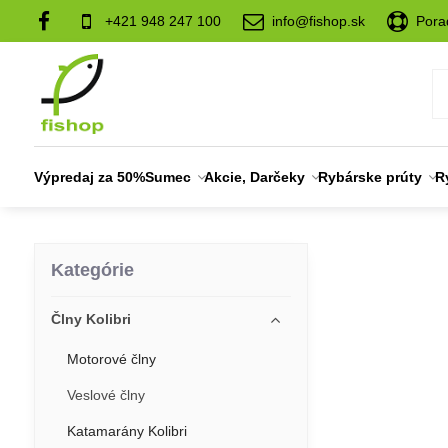
+421 948 247 100
info@fishop.sk
Pora
Výpredaj za 50%
Sumec
Akcie, Darčeky
Rybárske prúty
R
Kategórie
Člny Kolibri
Motorové člny
Veslové člny
Katamarány Kolibri