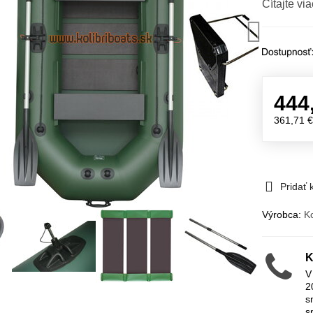
Čítajte via
444
361,71 
Pridať
Výrobca:
Ko
K
V
2
s
s