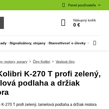
Panel používateľa
Nákupný košík
0 €
nady
Signalizátory, stojany
Starostlivosť o úlovky
ny, motory, sonary
Člny Kolibri
Veslové člny
Kolibri K-270 T profi zelený,
lová podlaha a držiak
ra
i K-270 T profi zelený, lamelová podlaha a držiak motora