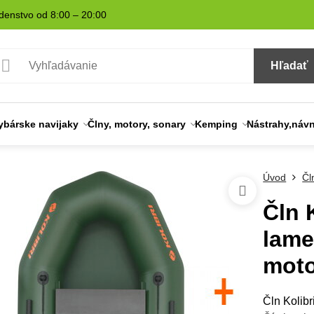
denstvo od 8:00 – 20:00
Hľadať
ybárske navijaky
Člny, motory, sonary
Kemping
Nástrahy,náv
Úvod
Čl
Čln 
lame
moto
Čln Kolibr