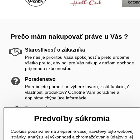
Prečo mám nakupovať práve u Vás ?
Starostlivosť o zákazníka
Pre nás je prioritou Vaša spokojnosť a preto urobíme
všetko pre to, aby bol pre Vás nákup v našom obchode
príjemnou skúsenosťou
Poradenstvo
Potrebujete poradiť pri výbere tovaru, zistiť funkciu, či
vlastnosti produktov? Ochotne Vám poradíme a
doplníme chýbajúce informácie
Rozumné ceny
Zákazníkom ponúkame priateľské ceny, ktoré si viete
Predvoľby súkromia
ešte skrášliť navyše registráciou
Cookies používame na zlepšenie vašej návštevy tejto webovej
K nám sa vždy dovoláte
stránky, analýzu jej výkonnosti a zhromažďovanie údajov o jej
V čase od 8,00 do 20,00 počas pracovných dní a od