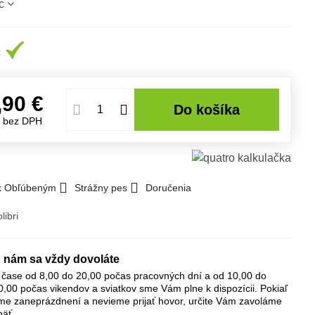
c
,90 €
Do košíka
€
bez DPH
 k Obľúbeným
Strážny pes
Doručenia
libri
 nám sa vždy dovoláte
 čase od 8,00 do 20,00 počas pracovných dní a od 10,00 do
0,00 počas vikendov a sviatkov sme Vám plne k dispozícii. Pokiaľ
me zaneprázdnení a nevieme prijať hovor, určite Vám zavoláme
päť