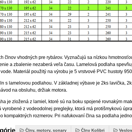
ch člnov vhodných pre rybárov. Vyznačujú sa nízkou hmotnosťo
enie a zbalenie nezaberá veľa času. Lamelová podlaha spevňuj
j vode. Materiál použitý na výrobu je 5 vrstvové PVC hustoty 95
ln s lamelovou podlahou. V základnej výbave je 2ks lavička, 2
ávod na obsluhu, držiak motora.
a je zložená z lamiel, ktoré sú na boku spojené rovnakým mater
ú vyrobené z vodeodolnej preglejky, ktorá má protišmykovú úprav
do kompaktných rozmerov. Pri nafukovaní člna sa podlaha jedno
egórie
Člny, motory, sonary
Člny Kolibri
Veslov