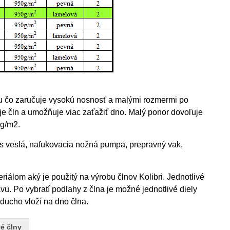
u čo zaručuje vysokú nosnosť a malými rozmermi po
e čln a umožňuje viac zaťažiť dno. Malý ponor dovoľuje
0g/m2.
ks veslá, nafukovacia nožná pumpa, prepravný vak,
iálom aký je použitý na výrobu člnov Kolibri. Jednotlivé
u. Po vybratí podlahy z člna je možné jednotlivé diely
ducho vloží na dno člna.
é člny