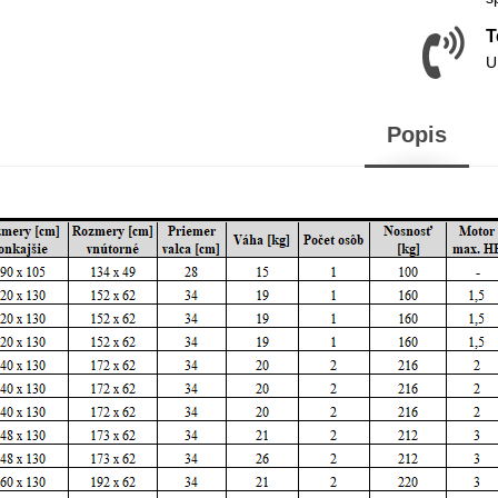
T
U
Popis