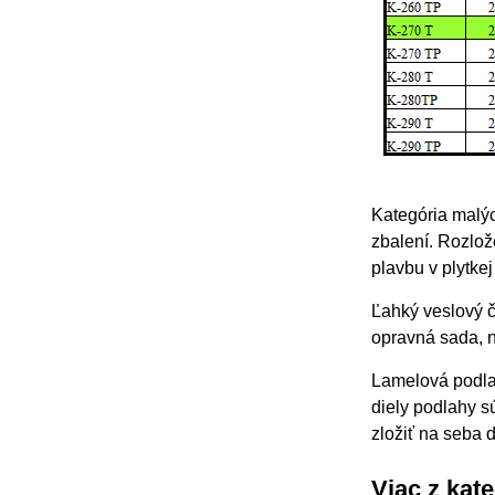
Kategória malý
zbalení. Rozlož
plavbu v plytke
Ľahký veslový č
opravná sada, n
Lamelová podlah
diely podlahy s
zložiť na seba 
Viac z kat