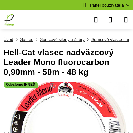
Panel používateľa
Úvod
Sumec
Sumcové silóny a šnúry
Sumcové vlasce nadv
Hell-Cat vlasec nadväzcový
Leader Mono fluorocarbon
0,90mm - 50m - 48 kg
Odošleme IHNEĎ