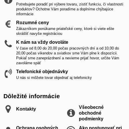
Potrebujete poradiť pri výbere tovaru, zistiť funkciu, či vlastnosti
produktov? Ochotne Vám poradíme a doplníme chýbajúce
informácie
Rozumné ceny
Zákazníkom ponúkame priateľské ceny, ktoré si viete ešte
skrášliť navyše registráciou
K nám sa vždy dovoláte
V čase od 8,00 do 20,00 počas pracovných dní a od 10,00 do
20,00 počas vikendov a sviatkov sme Vám plne k dispozícii.
Pokiaľ sme zaneprázdnení a nevieme prijať hovor, určite Vám
zavoláme späť
Telefonické objednávky
U nás si môžete tovar objednať aj telefonicky
Dôležité informácie
Všeobecné
Kontakty
obchodné
podmienky
Ochrana osobných
Ako postupovať pri