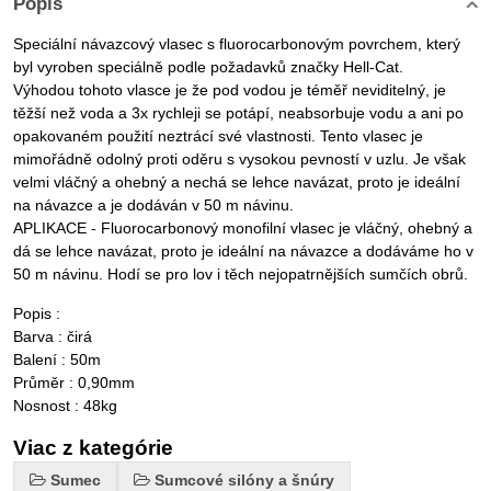
Popis
Speciální návazcový vlasec s fluorocarbonovým povrchem, který
byl vyroben speciálně podle požadavků značky Hell-Cat.
Výhodou tohoto vlasce je že pod vodou je téměř neviditelný, je
těžší než voda a 3x rychleji se potápí, neabsorbuje vodu a ani po
opakovaném použití neztrácí své vlastnosti. Tento vlasec je
mimořádně odolný proti oděru s vysokou pevností v uzlu. Je však
velmi vláčný a ohebný a nechá se lehce navázat, proto je ideální
na návazce a je dodáván v 50 m návinu.
APLIKACE - Fluorocarbonový monofilní vlasec je vláčný, ohebný a
dá se lehce navázat, proto je ideální na návazce a dodáváme ho v
50 m návinu. Hodí se pro lov i těch nejopatrnějších sumčích obrů.
Popis :
Barva : čirá
Balení : 50m
Průměr : 0,90mm
Nosnost : 48kg
Viac z kategórie
Sumec
Sumcové silóny a šnúry