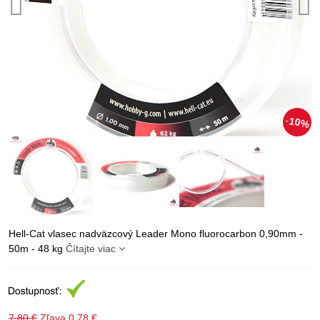
10%
Hell-Cat vlasec nadväzcový Leader Mono fluorocarbon 0,90mm -
50m - 48 kg
Čítajte viac
7,80 €
Zľava
0,78 €