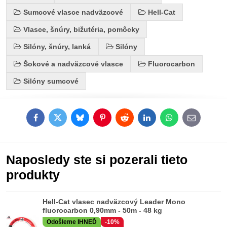
Sumcové vlasce nadväzcové
Hell-Cat
Vlasce, šnúry, bižutéria, pomôcky
Silóny, šnúry, lanká
Silóny
Šokové a nadväzcové vlasce
Fluorocarbon
Silóny sumcové
Facebook
Twitter
Bluesky
Pinterest
Reddit
LinkedIn
WhatsApp
E-
mail
Naposledy ste si pozerali tieto
produkty
Hell-Cat vlasec nadväzcový Leader Mono
fluorocarbon 0,90mm - 50m - 48 kg
Odošleme IHNEĎ
-10%