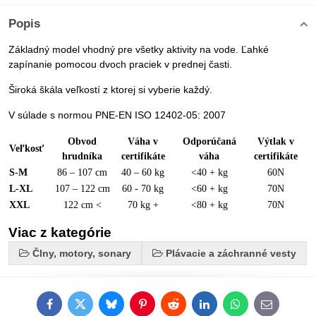
Popis
Základný model vhodný pre všetky aktivity na vode. Ľahké
zapínanie pomocou dvoch praciek v prednej časti.
Široká škála veľkostí z ktorej si vyberie každý.
V súlade s normou PNE-EN ISO 12402-05: 2007
Obvod
Váha v
Odporúčaná
Výtlak v
Veľkosť
hrudníka
certifikáte
váha
certifikáte
S-M
86 – 107 cm
40 – 60 kg
<40 + kg
60N
L-XL
107 – 122 cm
60 - 70 kg
<60 + kg
70N
XXL
122 cm <
70 kg +
<80 + kg
70N
Viac z kategórie
Člny, motory, sonary
Plávacie a záchranné vesty
Facebook
Twitter
Bluesky
Pinterest
Reddit
LinkedIn
WhatsApp
E-