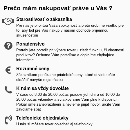
Prečo mám nakupovať práve u Vás ?
Starostlivosť o zákazníka
Pre nás je prioritou Vaša spokojnosť a preto urobíme všetko pre
to, aby bol pre Vás nákup v našom obchode príjemnou
skúsenosťou
Poradenstvo
Potrebujete poradiť pri výbere tovaru, zistiť funkciu, či vlastnosti
produktov? Ochotne Vám poradíme a doplníme chýbajúce
informácie
Rozumné ceny
Zákazníkom ponúkame priateľské ceny, ktoré si viete ešte
skrášliť navyše registráciou
K nám sa vždy dovoláte
V čase od 8,00 do 20,00 počas pracovných dní a od 10,00 do
20,00 počas vikendov a sviatkov sme Vám plne k dispozícii.
Pokiaľ sme zaneprázdnení a nevieme prijať hovor, určite Vám
zavoláme späť
Telefonické objednávky
U nás si môžete tovar objednať aj telefonicky