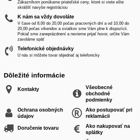
Zákazníkom ponúkame priateľské ceny, ktoré si viete ešte
skrášliť navyše registráciou
K nám sa vždy dovoláte
V čase od 8,00 do 20,00 počas pracovných dní a od 10,00 do
20,00 počas vikendov a sviatkov sme Vám plne k dispozícii.
Pokiaľ sme zaneprázdnení a nevieme prijať hovor, určite Vám
zavoláme späť
Telefonické objednávky
U nás si môžete tovar objednať aj telefonicky
Dôležité informácie
Všeobecné
Kontakty
obchodné
podmienky
Ochrana osobných
Ako postupovať pri
údajov
reklamácii
Ako nakupovať na
Doručenie tovaru
splátky