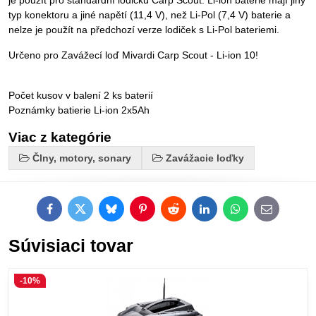
je použít pro standardní lodičku Carp Scout. Li-ion baterie mají jiný
typ konektoru a jiné napětí (11,4 V), než Li-Pol (7,4 V) baterie a
nelze je použít na předchozí verze lodiček s Li-Pol bateriemi.
Určeno pro Zavážecí loď Mivardi Carp Scout - Li-ion 10!
Počet kusov v balení 2 ks baterií
Poznámky batierie Li-ion 2x5Ah
Viac z kategórie
Člny, motory, sonary
Zavážacie loďky
Facebook
Twitter
Bluesky
Pinterest
Reddit
LinkedIn
WhatsApp
E-
mail
Súvisiaci tovar
-10%