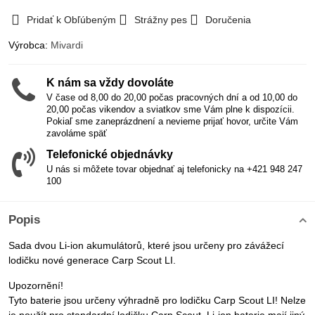
Pridať k Obľúbeným
Strážny pes
Doručenia
Výrobca:
Mivardi
K nám sa vždy dovoláte
V čase od 8,00 do 20,00 počas pracovných dní a od 10,00 do
20,00 počas vikendov a sviatkov sme Vám plne k dispozícii.
Pokiaľ sme zaneprázdnení a nevieme prijať hovor, určite Vám
zavoláme späť
Telefonické objednávky
U nás si môžete tovar objednať aj telefonicky na +421 948 247
100
Popis
Sada dvou Li-ion akumulátorů, které jsou určeny pro závážecí
lodičku nové generace Carp Scout LI.
Upozornění!
Tyto baterie jsou určeny výhradně pro lodičku Carp Scout LI! Nelze