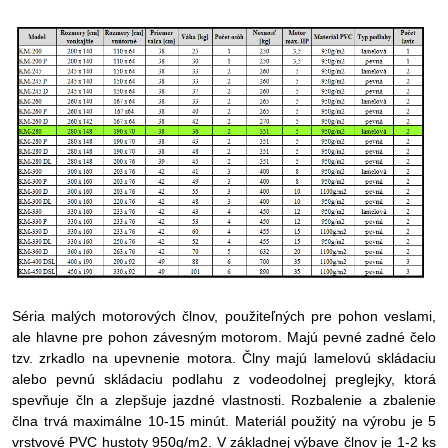
Séria malých motorových člnov, použiteľných pre pohon veslami,
ale hlavne pre pohon závesným motorom. Majú pevné zadné čelo
tzv. zrkadlo na upevnenie motora. Člny majú lamelovú skládaciu
alebo pevnú skládaciu podlahu z vodeodolnej preglejky, ktorá
spevňuje čln a zlepšuje jazdné vlastnosti. Rozbalenie a zbalenie
člna trvá maximálne 10-15 minút. Materiál použitý na výrobu je 5
vrstvové PVC hustoty 950g/m2. V základnej výbave člnov je 1-2 ks