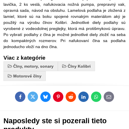
lavička, 2 ks veslá, nafukovacia nožná pumpa, prepravný vak,
opravná sada, návod na obsluhu. Lamelová podlaha je zložená z
lamiel, ktoré sú na boku spojené rovnakým materiálom aký je
použitý na výrobu člnov Kolibri. Jednotlivé diely podlahy sú
vyrobené z vodeodolnej preglejky, ktorá má protišmykovú úpravu.
Po vybratí podlahy z člna je možné jednotlivé diely zložiť na seba
do kompaktných rozmerov. Pri nafukovaní člna sa podlaha
jednoducho vloží na dno člna.
Viac z kategórie
Člny, motory, sonary
Člny Kolibri
Motorové člny
Facebook
Twitter
Bluesky
Pinterest
Reddit
LinkedIn
WhatsApp
E-
mail
Naposledy ste si pozerali tieto