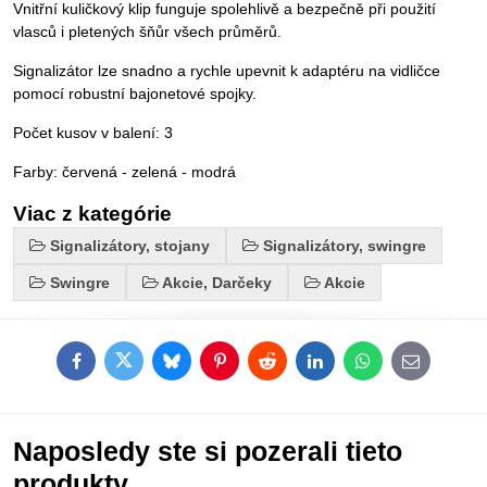
Vnitřní kuličkový klip funguje spolehlivě a bezpečně při použití
vlasců i pletených šňůr všech průměrů.
Signalizátor lze snadno a rychle upevnit k adaptéru na vidličce
pomocí robustní bajonetové spojky.
Počet kusov v balení: 3
Farby: červená - zelená - modrá
Viac z kategórie
Signalizátory, stojany
Signalizátory, swingre
Swingre
Akcie, Darčeky
Akcie
Facebook
Twitter
Bluesky
Pinterest
Reddit
LinkedIn
WhatsApp
E-
mail
Naposledy ste si pozerali tieto
produkty