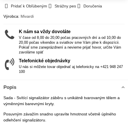
Pridať k Obľúbeným
Strážny pes
Doručenia
Výrobca:
Mivardi
K nám sa vždy dovoláte
V čase od 8,00 do 20,00 počas pracovných dní a od 10,00 do
20,00 počas vikendov a sviatkov sme Vám plne k dispozícii.
Pokiaľ sme zaneprázdnení a nevieme prijať hovor, určite Vám
zavoláme späť
Telefonické objednávky
U nás si môžete tovar objednať aj telefonicky na +421 948 247
100
Popis
Sada - Svítící signalizátor záběru s unikátně tvarovaným tělem a
výměnnými barevnými kryty.
Posuvným závažím snadno upravíte hmotnost včetně úplného
odlehčení signalizátoru.