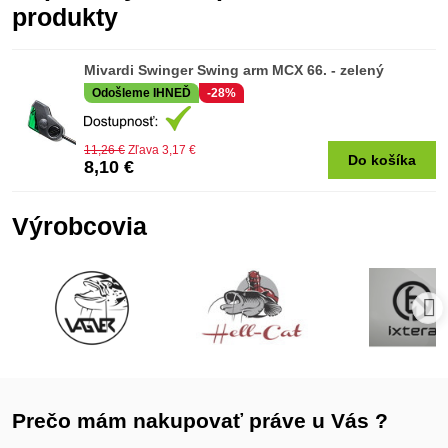
produkty
Mivardi Swinger Swing arm MCX 66. - zelený
Odošleme IHNEĎ
-28%
11,26 €
Zľava 3,17 €
Do košíka
8,10 €
Výrobcovia
Prečo mám nakupovať práve u Vás ?