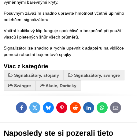
výměnnými barevnými kryty.
Posuvným závažím snadno upravíte hmotnost včetně úplného
odlehčení signalizátoru.
Vnitřní kuličkový klip funguje spolehlivě a bezpečně při použití
vlasců i pletených šňůr všech průměrů.
Signalizátor lze snadno a rychle upevnit k adaptéru na vidličce
pomocí robustní bajonetové spojky.
Viac z kategórie
Signalizátory, stojany
Signalizátory, swingre
Swingre
Akcie, Darčeky
Facebook
Twitter
Bluesky
Pinterest
Reddit
LinkedIn
WhatsApp
E-
mail
Naposledy ste si pozerali tieto