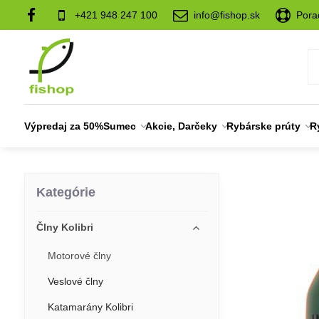
+421 948 247 100
info@fishop.sk
Pora
Výpredaj za 50%
Sumec
Akcie, Darčeky
Rybárske prúty
R
Kategórie
Člny Kolibri
Motorové člny
Veslové člny
Katamarány Kolibri