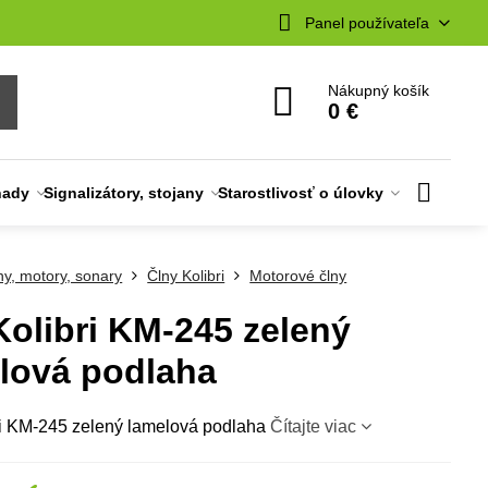
Panel používateľa
Nákupný košík
0 €
nady
Signalizátory, stojany
Starostlivosť o úlovky
ny, motory, sonary
Člny Kolibri
Motorové člny
Kolibri KM-245 zelený
lová podlaha
ri KM-245 zelený lamelová podlaha
Čítajte viac