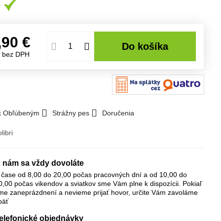
,90 €
Do košíka
€
bez DPH
 k Obľúbeným
Strážny pes
Doručenia
libri
 nám sa vždy dovoláte
 čase od 8,00 do 20,00 počas pracovných dní a od 10,00 do
0,00 počas vikendov a sviatkov sme Vám plne k dispozícii. Pokiaľ
me zaneprázdnení a nevieme prijať hovor, určite Vám zavoláme
päť
elefonické objednávky