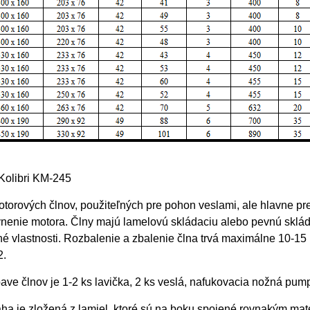
Kolibri KM-245
torových člnov, použiteľných pre pohon veslami, ale hlavne p
nenie motora. Člny majú lamelovú skládaciu alebo pevnú skláda
né vlastnosti. Rozbalenie a zbalenie člna trvá maximálne 10-15 
2.
ave člnov je 1-2 ks lavička, 2 ks veslá, nafukovacia nožná pu
a je zložená z lamiel, ktoré sú na boku spojené rovnakým mater