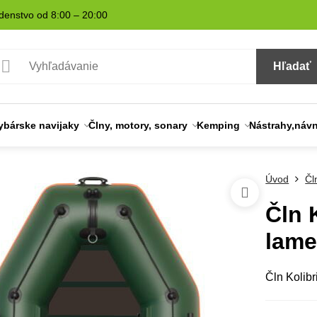
denstvo od 8:00 – 20:00
Hľadať
ybárske navijaky
Člny, motory, sonary
Kemping
Nástrahy,náv
Úvod
Čl
Čln 
lame
Čln Kolib