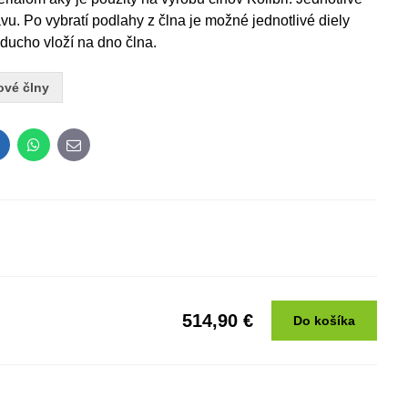
u. Po vybratí podlahy z člna je možné jednotlivé diely
ducho vloží na dno člna.
ové člny
inkedIn
WhatsApp
E-
mail
514,90 €
Do košíka