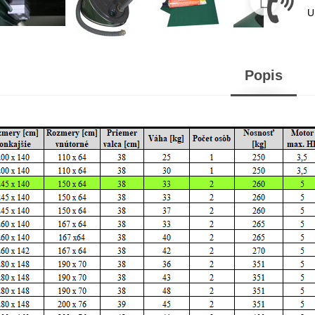
U
Popis