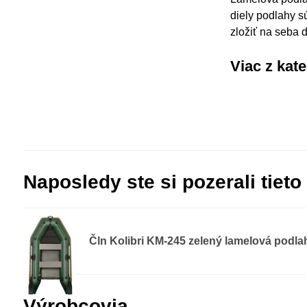
diely podlahy s
zložiť na seba 
Viac z kat
Naposledy ste si pozerali tieto
Čln Kolibri KM-245 zelený lamelová podla
Výrobcovia