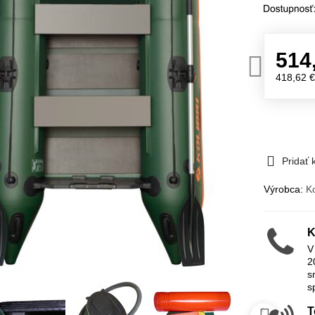
514
418,62 
Pridať
Výrobca:
Ko
K
V
2
s
s
T