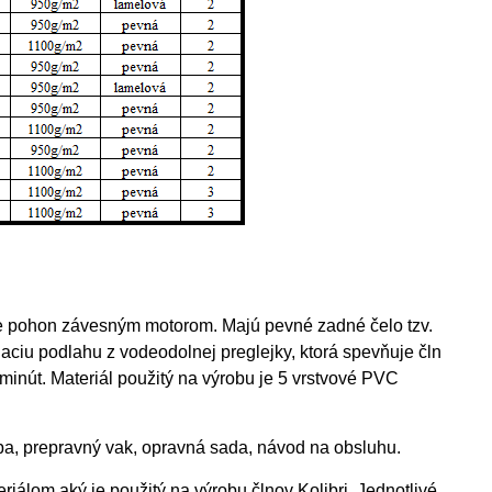
re pohon závesným motorom. Majú pevné zadné čelo tzv.
ciu podlahu z vodeodolnej preglejky, ktorá spevňuje čln
minút. Materiál použitý na výrobu je 5 vrstvové PVC
mpa, prepravný vak, opravná sada, návod na obsluhu.
iálom aký je použitý na výrobu člnov Kolibri. Jednotlivé