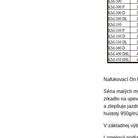
Nafukovací čln 
Séria malých mo
zrkadlo na upev
a zlepšuje jazd
hustoty 950g/m
V základnej výb
Lamelová podlah