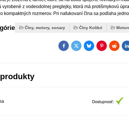
ú vyrobené z vodeodolnej preglejky, ktorá má protišmykovú úprav
do kompaktných rozmerov. Pri nafukovaní člna sa podlaha jedno
egórie
Člny, motory, sonary
Člny Kolibri
Motor
Facebook
Twitter
Bluesky
Pinterest
Reddit
L
 produkty
ha