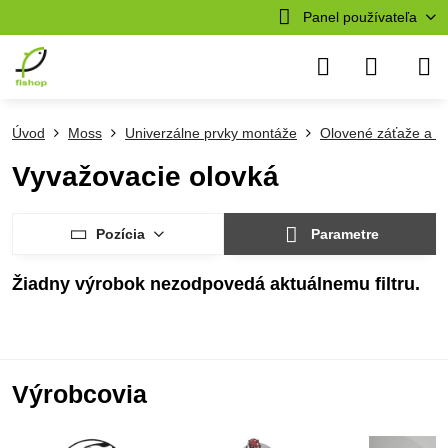
Panel používateľa
Úvod
Moss
Univerzálne prvky montáže
Olovené záťaže a k
Vyvažovacie olovká
Pozícia
Parametre
Výrobcovia