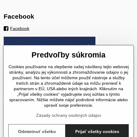
Facebook
Facebook
Predvoľby súkromia
Cookies používame na zlepšenie vašej návštevy tejto webovej
stránky, analýzu jej výkonnosti a zhromažďovanie údajov o jej
používaní. Na tento účel môžeme použiť nástroje a služby
tretích strán a zhromaždené údaje sa môžu preniesť k
partnerom v EÚ, USA alebo iných krajinách. Kliknutím na
„Prijať všetky cookies“ vyjadrujete svoj súhlas s týmto
spracovaním. Nižšie môžete nájsť podrobné informácie alebo
upraviť svoje preferencie.
Zásady ochrany osobných údajov
©
2026
Copyright
Predvoľby súkromia
Odmietnuť všetko
Zásady ochrany osobných údajov
Prijať všetky cookies