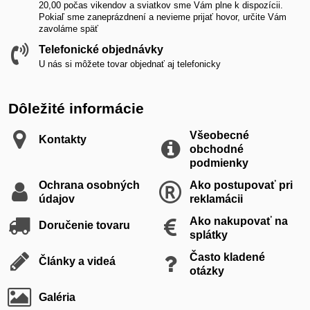
20,00 počas vikendov a sviatkov sme Vám plne k dispozícii.
Pokiaľ sme zaneprázdnení a nevieme prijať hovor, určite Vám
zavoláme späť
Telefonické objednávky
U nás si môžete tovar objednať aj telefonicky
Dôležité informácie
Všeobecné
Kontakty
obchodné
podmienky
Ochrana osobných
Ako postupovať pri
údajov
reklamácii
Ako nakupovať na
Doručenie tovaru
splátky
Často kladené
Články a videá
otázky
Galéria