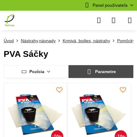
Panel používateľa
Úvod
Nástrahy,návnady
Krmivá, boilies, nástrahy
Pomôcky 
PVA Sáčky
Pozícia
Parametre
10%
10%