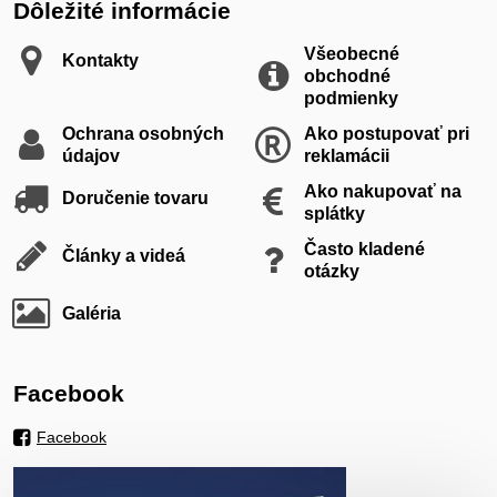
Dôležité informácie
Všeobecné
Kontakty
obchodné
podmienky
Ochrana osobných
Ako postupovať pri
údajov
reklamácii
Ako nakupovať na
Doručenie tovaru
splátky
Často kladené
Články a videá
otázky
Galéria
Facebook
Facebook