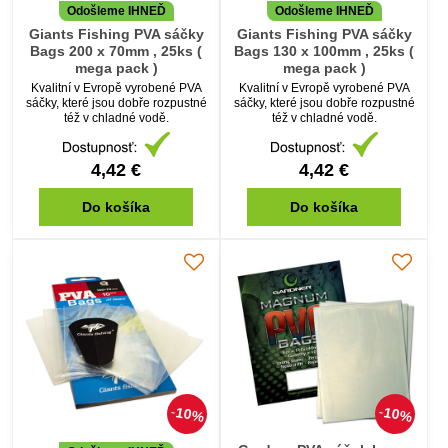
Odošleme IHNEĎ
Odošleme IHNEĎ
Giants Fishing PVA sáčky
Giants Fishing PVA sáčky
Bags 200 x 70mm , 25ks (
Bags 130 x 100mm , 25ks (
mega pack )
mega pack )
Kvalitní v Evropě vyrobené PVA
Kvalitní v Evropě vyrobené PVA
sáčky, které jsou dobře rozpustné
sáčky, které jsou dobře rozpustné
též v chladné vodě.
též v chladné vodě.
4,42 €
4,42 €
Do košíka
Do košíka
10%
10%