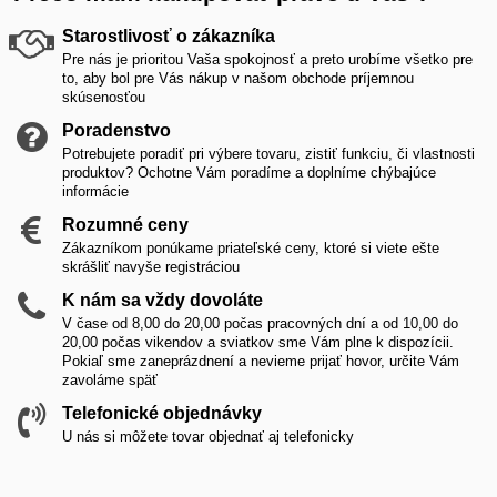
Starostlivosť o zákazníka
Pre nás je prioritou Vaša spokojnosť a preto urobíme všetko pre
to, aby bol pre Vás nákup v našom obchode príjemnou
skúsenosťou
Poradenstvo
Potrebujete poradiť pri výbere tovaru, zistiť funkciu, či vlastnosti
produktov? Ochotne Vám poradíme a doplníme chýbajúce
informácie
Rozumné ceny
Zákazníkom ponúkame priateľské ceny, ktoré si viete ešte
skrášliť navyše registráciou
K nám sa vždy dovoláte
V čase od 8,00 do 20,00 počas pracovných dní a od 10,00 do
20,00 počas vikendov a sviatkov sme Vám plne k dispozícii.
Pokiaľ sme zaneprázdnení a nevieme prijať hovor, určite Vám
zavoláme späť
Telefonické objednávky
U nás si môžete tovar objednať aj telefonicky