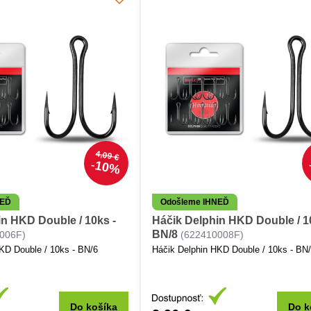
4,09 €
10%
NEĎ
Odošleme IHNEĎ
in HKD Double / 10ks -
Háčik Delphin HKD Double / 1
BN/8
006F)
(622410008F)
KD Double / 10ks - BN/6
Háčik Delphin HKD Double / 10ks - BN
Do košíka
Do k