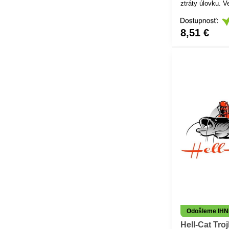
ztráty úlovku. V
ohromujícím efek
Jedinečný pro p
vobler.
8,51 €
Odošleme IH
Hell-Cat Troj