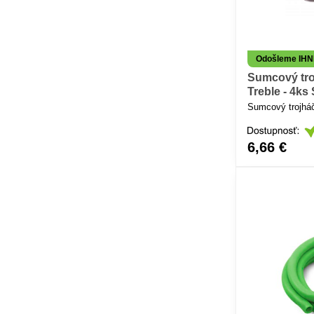
Odošleme IH
Sumcový tro
Treble - 4ks 
Sumcový trojháč
6,66 €