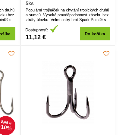
5ks
ých druhů
Populární trojháček na chytání tropických druhů
seku bez
a sumců. Vysoká pravděpodobnost záseku bez
oint® s
ztráty úlovku. Velmi ostrý hrot Spark Point® s
vosti.
ohromujícím efektem odolnosti a trvanlivosti.
azce,
Jedinečný pro použití na patentku, návazce,
ošíka
Do košíka
vobler.
11,12 €
2,03 €
10%