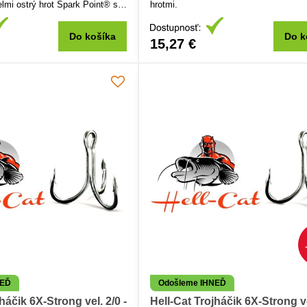
elmi ostrý hrot Spark Point® s
hrotmi.
tem odolnosti a trvanlivosti.
oužití na patentku, návazce,
Do košíka
Do k
15,27 €
NEĎ
Odošleme IHNEĎ
háčik 6X-Strong vel. 2/0 -
Hell-Cat Trojháčik 6X-Strong ve