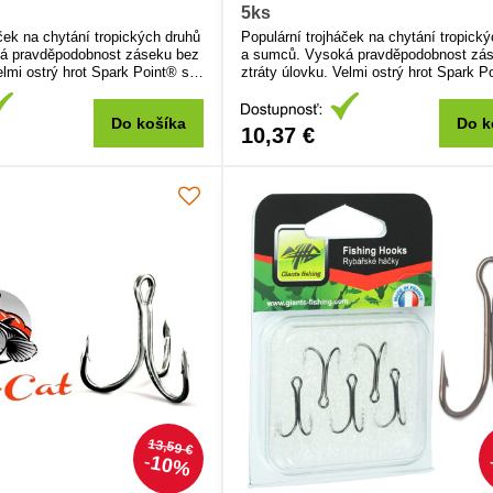
5ks
ček na chytání tropických druhů
Populární trojháček na chytání tropick
á pravděpodobnost záseku bez
a sumců. Vysoká pravděpodobnost zá
elmi ostrý hrot Spark Point® s
ztráty úlovku. Velmi ostrý hrot Spark P
tem odolnosti a trvanlivosti.
ohromujícím efektem odolnosti a trvanli
oužití na patentku, návazce,
Jedinečný pro použití na patentku, náv
Do košíka
Do k
vobler.
10,37 €
13,59 €
10%