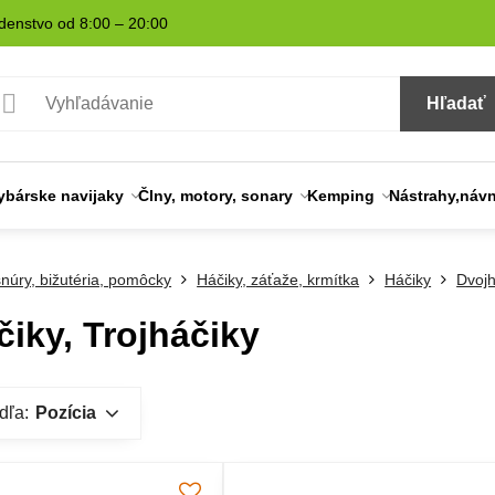
denstvo od 8:00 – 20:00
Hľadať
ybárske navijaky
Člny, motory, sonary
Kemping
Nástrahy,náv
šnúry, bižutéria, pomôcky
Háčiky, záťaže, krmítka
Háčiky
Dvojh
iky, Trojháčiky
dľa:
Pozícia