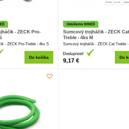
NEĎ
Odošleme IHNEĎ
jháčik - ZECK Pro-
Sumcový trojháčik - ZECK Ca
S
Treble - 4ks M
ik - ZECK Pro-Treble - 4ks S
Sumcový trojháčik - ZECK Cat Treble 
Do košíka
Do k
9,17 €