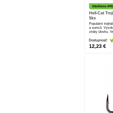
Odošleme IH
Hell-Cat Troj
5ks
Populární trojhá
a sumců. Vysok
ztráty úlovku. V
ohromujícím efek
Jedinečný pro p
vobler.
12,23 €