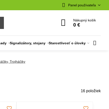
Panel používateľa
Nákupný košík
0 €
nady
Signalizátory, stojany
Starostlivosť o úlovky
áčiky, Trojháčiky
16
položiek