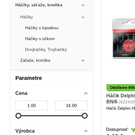
Háčiky, záťaže, krmítka
Háčiky
Háčiky s lopatkou
Háčiky s očkom
Dvojháčiky, Trojháčiky
Záťaže, krmítka
Parametre
Odošleme IH
Cena
Háčik Delph
BN/6
(622410
Od:
Do:
Háčik Delphin H
Výrobca