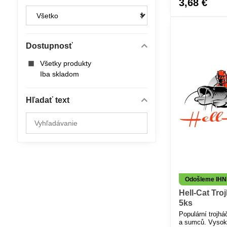
3,68 €
Dostupnosť
Všetky produkty
Iba skladom
Hľadať text
Prehľadať
výsledky
filtra
fulltextom
Odošleme IH
Hell-Cat Troj
5ks
Populární trojhá
a sumců. Vysok