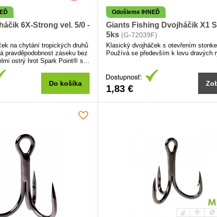
NEĎ
Odošleme IHNEĎ
háčik 6X-Strong vel. 5/0 -
Giants Fishing Dvojháčik X1 
5ks
(G-72039F)
ček na chytání tropických druhů
Klasický dvojháček s otevřením stonk
á pravděpodobnost záseku bez
Používá se především k lovu dravých r
elmi ostrý hrot Spark Point® s
tem odolnosti a trvanlivosti.
oužití na patentku, návazce,
Do košíka
Zob
1,83 €