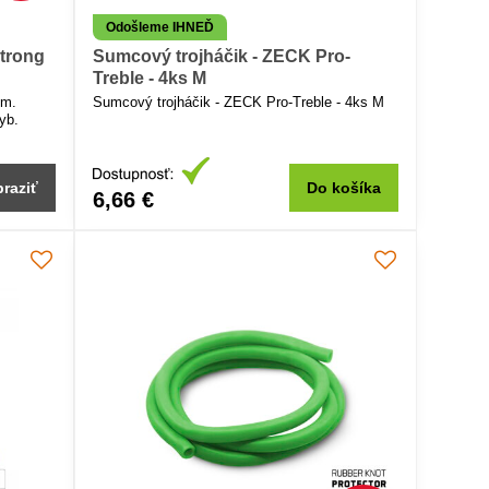
Odošleme IHNEĎ
Strong
Sumcový trojháčik - ZECK Pro-
Treble - 4ks M
em.
Sumcový trojháčik - ZECK Pro-Treble - 4ks M
yb.
raziť
Do košíka
6,66 €