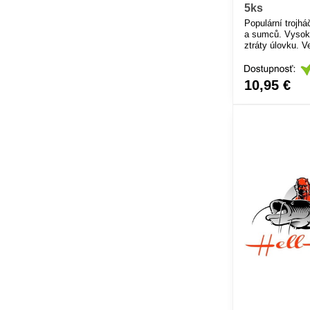
5ks
Populární trojhá
a sumců. Vysok
ztráty úlovku. V
ohromujícím efek
Jedinečný pro p
vobler.
10,95 €