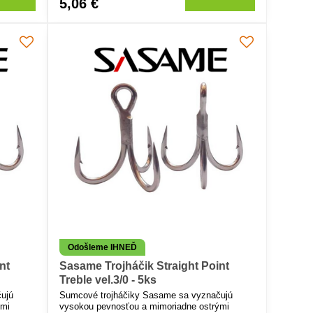
5,06 €
Odošleme IHNEĎ
nt
Sasame Trojháčik Straight Point
Treble vel.3/0 - 5ks
ujú
Sumcové trojháčiky Sasame sa vyznačujú
ými
vysokou pevnosťou a mimoriadne ostrými