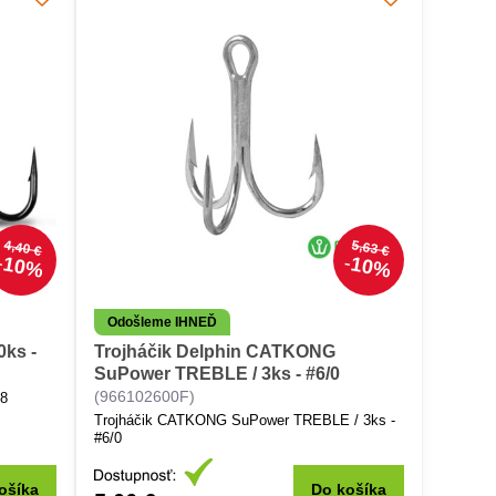
4,40 €
5,63 €
10%
10%
Odošleme IHNEĎ
0ks -
Trojháčik Delphin CATKONG
SuPower TREBLE / 3ks - #6/0
(966102600F)
/8
Trojháčik CATKONG SuPower TREBLE / 3ks -
#6/0
ošíka
Do košíka