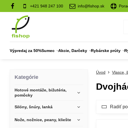
+421 948 247 100
info@fishop.sk
Pora
Výpredaj za 50%
Sumec
Akcie, Darčeky
Rybárske prúty
R
Úvod
Vlasce, 
Kategórie
Dvojháč
Hotové montáže, bižutéria,
pomôcky
Radiť po
Silóny, šnúry, lanká
Nože, nožnice, peany, kliešte