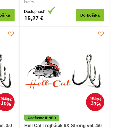
hrotmi.
ošíka
Do košíka
15,27 €
11,52 €
12,35 €
10%
10%
Odošleme IHNEĎ
l. 3/0 -
Hell-Cat Trojháčik 6X-Strong vel. 4/0 -