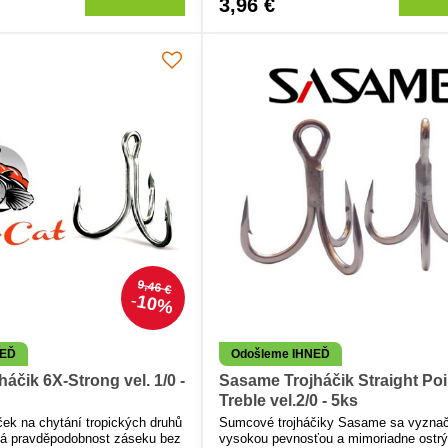
3,96 €
9,46 €
10%
NEĎ
Odošleme IHNEĎ
háčik 6X-Strong vel. 1/0 -
Sasame Trojháčik Straight Poi
Treble vel.2/0 - 5ks
ček na chytání tropických druhů
Sumcové trojháčiky Sasame sa vyznač
á pravděpodobnost záseku bez
vysokou pevnosťou a mimoriadne ostr