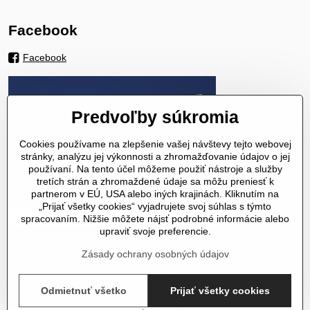
Facebook
Facebook
Predvoľby súkromia
Cookies používame na zlepšenie vašej návštevy tejto webovej
stránky, analýzu jej výkonnosti a zhromažďovanie údajov o jej
používaní. Na tento účel môžeme použiť nástroje a služby
tretích strán a zhromaždené údaje sa môžu preniesť k
partnerom v EÚ, USA alebo iných krajinách. Kliknutím na
„Prijať všetky cookies“ vyjadrujete svoj súhlas s týmto
spracovaním. Nižšie môžete nájsť podrobné informácie alebo
upraviť svoje preferencie.
Zásady ochrany osobných údajov
©
2026
Copyright
Predvoľby súkromia
Zásady ochrany osobných údajov
Odmietnuť všetko
Prijať všetky cookies
Stav objednávky