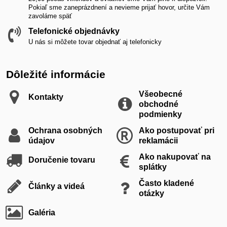
Pokiaľ sme zaneprázdnení a nevieme prijať hovor, určite Vám
zavoláme späť
Telefonické objednávky
U nás si môžete tovar objednať aj telefonicky
Dôležité informácie
Všeobecné
Kontakty
obchodné
podmienky
Ochrana osobných
Ako postupovať pri
údajov
reklamácii
Ako nakupovať na
Doručenie tovaru
splátky
Často kladené
Články a videá
otázky
Galéria