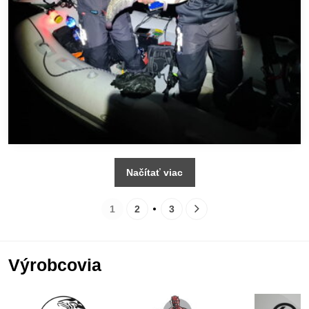
Načítať viac
1
2
3
Výrobcovia