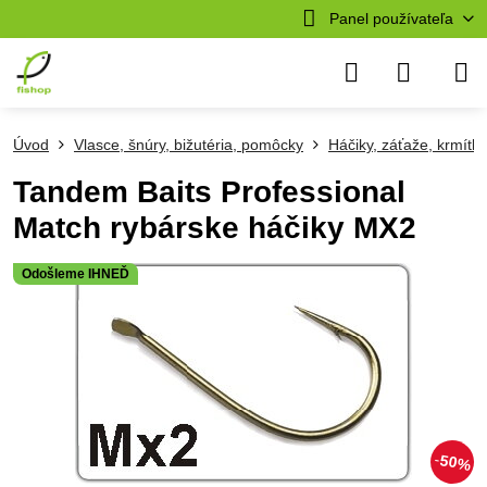
Panel používateľa
Úvod
Vlasce, šnúry, bižutéria, pomôcky
Háčiky, záťaže, krmítk
Tandem Baits Professional
Match rybárske háčiky MX2
Odošleme IHNEĎ
50%