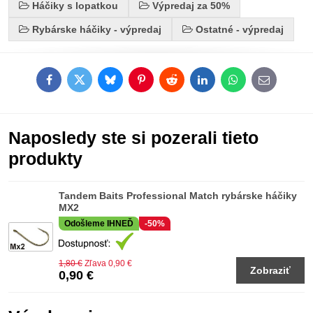
Háčiky s lopatkou
Výpredaj za 50%
Rybárske háčiky - výpredaj
Ostatné - výpredaj
Facebook
Twitter
Bluesky
Pinterest
Reddit
LinkedIn
WhatsApp
E-
mail
Naposledy ste si pozerali tieto
produkty
Tandem Baits Professional Match rybárske háčiky
MX2
Odošleme IHNEĎ
-50%
1,80 €
Zľava 0,90 €
Zobraziť
0,90 €