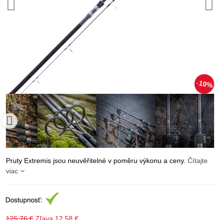
10%
Pruty Extremis jsou neuvěřitelné v poměru výkonu a ceny.
Čítajte
viac
125,76 €
Zľava
12,58 €