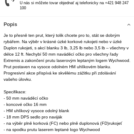
U nás si môžete tovar objednať aj telefonicky na +421 948 247
100
Popis
Je to přesně ten prut, který tolik chcete pro to, stát se dobrým
rybářem. Na výběr v krásné úzké korkové rukojeti nebo v úzké
Duplon rukojeti, s akcí blanku 3 lb, 3,25 lb nebo 3,5 lb – všechny v
délce 12 ft. Nechybí 50 mm naváděcí očko pro všechny řady
Extremis a zakončení prutu laserovým leptaným logem Wychwood.
Prut postaven na vysoce odolném HM uhlíkovém blanku.
Progresivní akce přispívá ke skvělému zážitku při zdolávání
vašeho úlovku.
Specifikace:
- 50 mm naváděcí očko
- koncové očko 16 mm
- HM uhlíkový vysoce odolný blank
- 18 mm DPS sedlo pro naviják
- na výběr plně korková (FC) nebo plně duplonová (FD)rukojeť
- na spodku prutu laserem leptané logo Wychwood