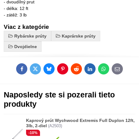
- dvoudílný prut
- délka: 12 ft
- zátěž: 3 lb
Viac z kategórie
Rybárske prúty
Kaprárske prúty
Dvojdielne
Facebook
Twitter
Bluesky
Pinterest
Reddit
LinkedIn
WhatsApp
E-
mail
Naposledy ste si pozerali tieto
produkty
Kaprový prút Wychwood Extremis Full Duplon 12ft,
3lb, 2-diel
(A2503)
-10%