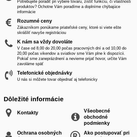
Potrebujete poradiť pri výbere tovaru, zistiť funkciu, či vlastnosti
produktov? Ochotne Vám poradíme a doplníme chýbajúce
informácie
Rozumné ceny
Zákazníkom ponúkame priateľské ceny, ktoré si viete ešte
skrášliť navyše registráciou
K nám sa vždy dovoláte
V čase od 8,00 do 20,00 počas pracovných dní a od 10,00 do
20,00 počas vikendov a sviatkov sme Vám plne k dispozícii.
Pokiaľ sme zaneprázdnení a nevieme prijať hovor, určite Vám
zavoláme späť
Telefonické objednávky
U nás si môžete tovar objednať aj telefonicky
Dôležité informácie
Všeobecné
Kontakty
obchodné
podmienky
Ochrana osobných
Ako postupovať pri