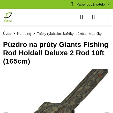
Panel používateľa
Úvod
Kemping
Tašky rybárske, kufríky, púzdra, krabičky
Púzdro na prúty Giants Fishing
Rod Holdall Deluxe 2 Rod 10ft
(165cm)