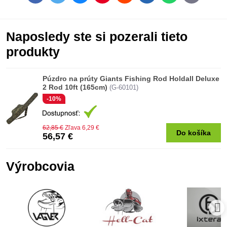
mail
Naposledy ste si pozerali tieto
produkty
Púzdro na prúty Giants Fishing Rod Holdall Deluxe
2 Rod 10ft (165cm)
(G-60101)
-10%
62,85 €
Zľava 6,29 €
Do košíka
56,57 €
Výrobcovia