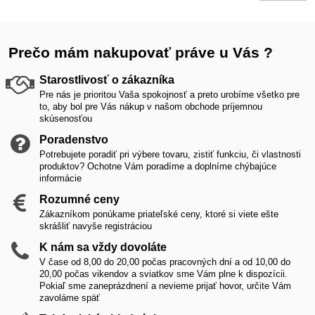
Prečo mám nakupovať práve u Vás ?
Starostlivosť o zákazníka
Pre nás je prioritou Vaša spokojnosť a preto urobíme všetko pre
to, aby bol pre Vás nákup v našom obchode príjemnou
skúsenosťou
Poradenstvo
Potrebujete poradiť pri výbere tovaru, zistiť funkciu, či vlastnosti
produktov? Ochotne Vám poradíme a doplníme chýbajúce
informácie
Rozumné ceny
Zákazníkom ponúkame priateľské ceny, ktoré si viete ešte
skrášliť navyše registráciou
K nám sa vždy dovoláte
V čase od 8,00 do 20,00 počas pracovných dní a od 10,00 do
20,00 počas vikendov a sviatkov sme Vám plne k dispozícii.
Pokiaľ sme zaneprázdnení a nevieme prijať hovor, určite Vám
zavoláme späť