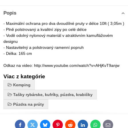
Popis
- Maximální ochrana pro dva dvoudílné pruty v délce 10ft ( 3,05m )
- Plně polstrovaný a kvalitní zipy po celé délce
- Vodě odolný nylonový materiál v atraktivním kamuflážovém
designu
- Nastavitelný a polstrovaný ramenní popruh
- Délka: 165 cm
Odkaz na video: http://www.youtube.com/watch?v=AHjKvT9anjw
Viac z kategórie
Kemping
Tašky rybárske, kufríky, púzdra, krabičky
Púzdra na prúty
Facebook
Twitter
Bluesky
Pinterest
Reddit
LinkedIn
WhatsApp
E-