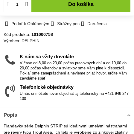
Do košíka
Pridať k Obľúbeným
Strážny pes
Doručenia
Kód produktu:
101000758
Výrobca:
DELPHIN
K nám sa vždy dovoláte
V čase od 8,00 do 20,00 počas pracovných dní a od 10,00 do
20,00 počas vikendov a sviatkov sme Vám plne k dispozícii.
Pokiaľ sme zaneprázdnení a nevieme prijať hovor, určite Vám
zavoláme späť
Telefonické objednávky
U nás si môžete tovar objednať aj telefonicky na +421 948 247
100
Popis
Plandavky série Delphin STRIP sú ideálnymi umelými nástrahami
pre revíry typu Trout Area. Ich telo je vyrobené zo zinkovej zliatiny.