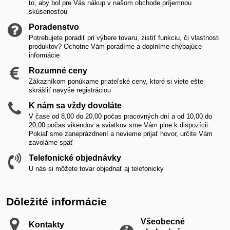
to, aby bol pre Vás nákup v našom obchode príjemnou
skúsenosťou
Poradenstvo
Potrebujete poradiť pri výbere tovaru, zistiť funkciu, či vlastnosti
produktov? Ochotne Vám poradíme a doplníme chýbajúce
informácie
Rozumné ceny
Zákazníkom ponúkame priateľské ceny, ktoré si viete ešte
skrášliť navyše registráciou
K nám sa vždy dovoláte
V čase od 8,00 do 20,00 počas pracovných dní a od 10,00 do
20,00 počas vikendov a sviatkov sme Vám plne k dispozícii.
Pokiaľ sme zaneprázdnení a nevieme prijať hovor, určite Vám
zavoláme späť
Telefonické objednávky
U nás si môžete tovar objednať aj telefonicky
Dôležité informácie
Všeobecné
Kontakty