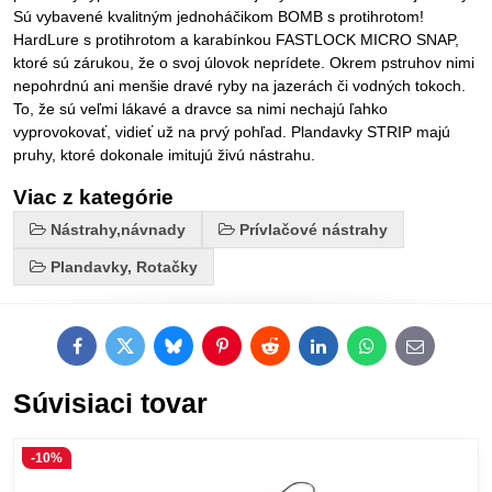
Sú vybavené kvalitným jednoháčikom BOMB s protihrotom!
HardLure s protihrotom a karabínkou FASTLOCK MICRO SNAP,
ktoré sú zárukou, že o svoj úlovok neprídete. Okrem pstruhov nimi
nepohrdnú ani menšie dravé ryby na jazerách či vodných tokoch.
To, že sú veľmi lákavé a dravce sa nimi nechajú ľahko
vyprovokovať, vidieť už na prvý pohľad. Plandavky STRIP majú
pruhy, ktoré dokonale imitujú živú nástrahu.
Viac z kategórie
Nástrahy,návnady
Prívlačové nástrahy
Plandavky, Rotačky
Facebook
Twitter
Bluesky
Pinterest
Reddit
LinkedIn
WhatsApp
E-
mail
Súvisiaci tovar
-10%