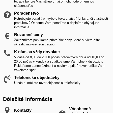
to, aby bol pre Vás nákup v našom obchode príjemnou
skúsenosťou
Poradenstvo
Potrebujete poradiť pri výbere tovaru, zistiť funkciu, či vlastnosti
produktov? Ochotne Vám poradíme a doplníme chýbajúce
informácie
Rozumné ceny
Zákazníkom ponúkame priateľské ceny, ktoré si viete ešte
skrášliť navyše registráciou
K nám sa vždy dovoláte
V čase od 8,00 do 20,00 počas pracovných dní a od 10,00 do
20,00 počas vikendov a sviatkov sme Vám plne k dispozícii.
Pokiaľ sme zaneprázdnení a nevieme prijať hovor, určite Vám
zavoláme späť
Telefonické objednávky
U nás si môžete tovar objednať aj telefonicky
Dôležité informácie
Všeobecné
Kontakty