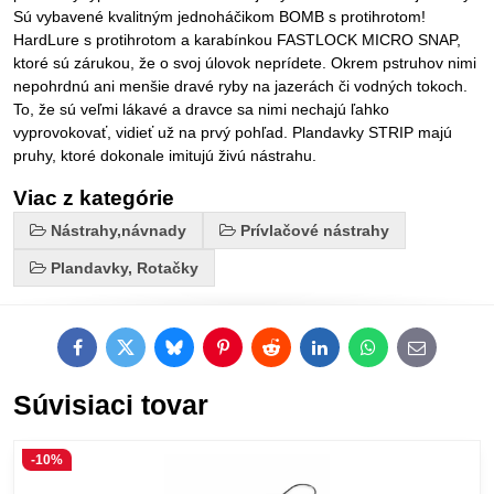
Sú vybavené kvalitným jednoháčikom BOMB s protihrotom!
HardLure s protihrotom a karabínkou FASTLOCK MICRO SNAP,
ktoré sú zárukou, že o svoj úlovok neprídete. Okrem pstruhov nimi
nepohrdnú ani menšie dravé ryby na jazerách či vodných tokoch.
To, že sú veľmi lákavé a dravce sa nimi nechajú ľahko
vyprovokovať, vidieť už na prvý pohľad. Plandavky STRIP majú
pruhy, ktoré dokonale imitujú živú nástrahu.
Viac z kategórie
Nástrahy,návnady
Prívlačové nástrahy
Plandavky, Rotačky
Facebook
Twitter
Bluesky
Pinterest
Reddit
LinkedIn
WhatsApp
E-
mail
Súvisiaci tovar
-10%