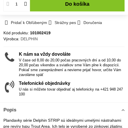
Do košíka
Pridať k Obľúbeným
Strážny pes
Doručenia
Kód produktu:
101002419
Výrobca:
DELPHIN
K nám sa vždy dovoláte
V čase od 8,00 do 20,00 počas pracovných dní a od 10,00 do
20,00 počas vikendov a sviatkov sme Vám plne k dispozícii.
Pokiaľ sme zaneprázdnení a nevieme prijať hovor, určite Vám
zavoláme späť
Telefonické objednávky
U nás si môžete tovar objednať aj telefonicky na +421 948 247
100
Popis
Plandavky série Delphin STRIP sú ideálnymi umelými nástrahami
pre revíry typu Trout Area. Ich telo je vyrobené zo zinkovej zliatiny.