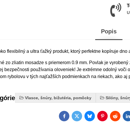
T
U
Popis
 flexibilný a ultra ťažký produkt, ktorý perfektne kopíruje dno a
né zo zliatin mosadze s priemerom 0.9 mm. Povlak je vyrobený 
j bezpečnosti používania oloveniek! Je extrémne odolný voči 
om rybolovu v tých najťažších podmienkach na riekach, ako aj 
egórie
Vlasce, šnúry, bižutéria, pomôcky
Silóny, šnúr
Facebook
Twitter
Bluesky
Pinterest
Reddit
L