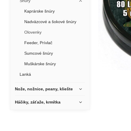
Šnúry
Kaprárske šnúry
Nadväzcové a šokové šnúry
Olovenky
Feeder, Prívlač
Sumcové šnúry
Muškárske šnúry
Lanká
Nože, nožnice, peany, kliešte
Háčiky, záťaže, krmítka