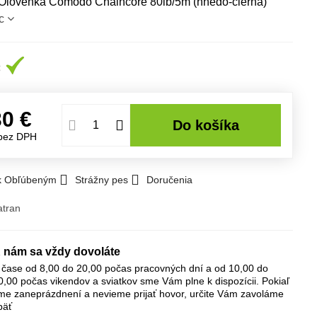
lovenka Comodo Chaincore 80lb/5m (hnedo-čierna)
c
30 €
Do košíka
bez DPH
 k Obľúbeným
Strážny pes
Doručenia
atran
 nám sa vždy dovoláte
 čase od 8,00 do 20,00 počas pracovných dní a od 10,00 do
0,00 počas vikendov a sviatkov sme Vám plne k dispozícii. Pokiaľ
me zaneprázdnení a nevieme prijať hovor, určite Vám zavoláme
päť