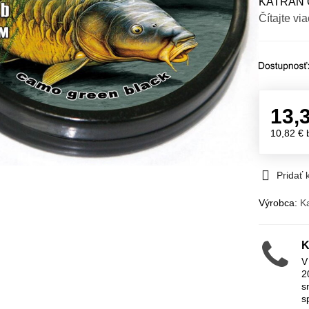
KATRAN O
Čítajte via
13,
10,82 €
Pridať
Výrobca:
K
K
V
2
s
s