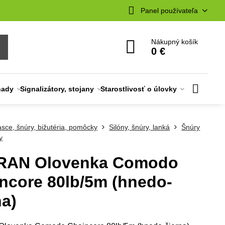
Panel používateľa
Nákupný košík
0 €
nady
Signalizátory, stojany
Starostlivosť o úlovky
asce, šnúry, bižutéria, pomôcky
Silóny, šnúry, lanká
Šnúry
y
RAN Olovenka Comodo
ncore 80lb/5m (hnedo-
na)