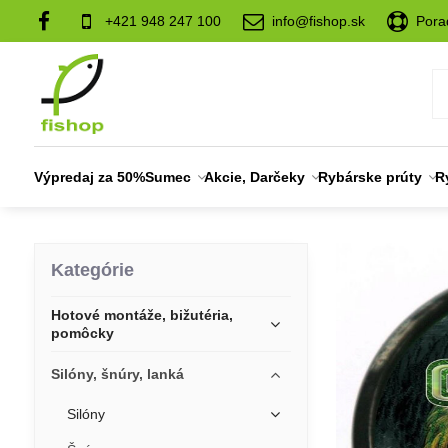
+421 948 247 100
info@fishop.sk
Pora
Výpredaj za 50%
Sumec
Akcie, Darčeky
Rybárske prúty
R
Kategórie
Hotové montáže, bižutéria,
pomôcky
Silóny, šnúry, lanká
Silóny