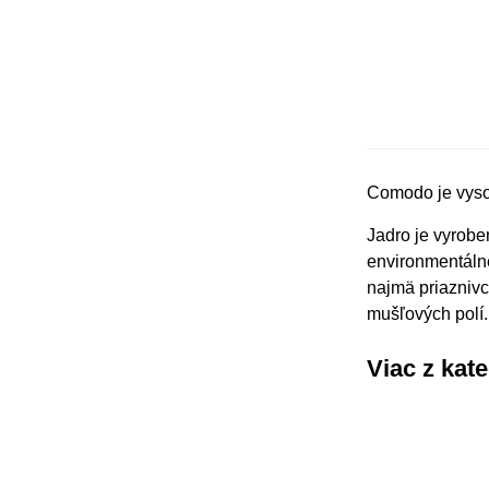
Comodo je vysoko
Jadro je vyrobe
environmentálne
najmä priaznivc
mušľových polí.
Viac z kat