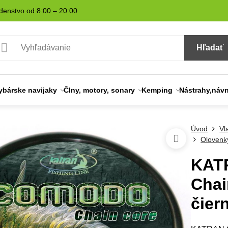
denstvo od 8:00 – 20:00
Hľadať
ybárske navijaky
Člny, motory, sonary
Kemping
Nástrahy,náv
Úvod
Vl
Olovenk
KAT
Chai
čier