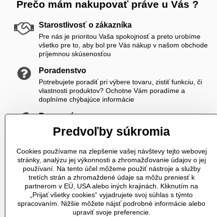
Prečo mám nakupovať práve u Vás ?
Starostlivosť o zákazníka
Pre nás je prioritou Vaša spokojnosť a preto urobíme
všetko pre to, aby bol pre Vás nákup v našom obchode
príjemnou skúsenosťou
Poradenstvo
Potrebujete poradiť pri výbere tovaru, zistiť funkciu, či
vlastnosti produktov? Ochotne Vám poradíme a
doplníme chýbajúce informácie
Rozumné ceny
Zákazníkom ponúkame priateľské ceny, ktoré si viete
Predvoľby súkromia
ešte skrášliť navyše registráciou
Cookies používame na zlepšenie vašej návštevy tejto webovej
K nám sa vždy dovoláte
stránky, analýzu jej výkonnosti a zhromažďovanie údajov o jej
V čase od 8,00 do 20,00 počas pracovných dní a od
používaní. Na tento účel môžeme použiť nástroje a služby
10,00 do 20,00 počas vikendov a sviatkov sme Vám plne
tretích strán a zhromaždené údaje sa môžu preniesť k
k dispozícii. Pokiaľ sme zaneprázdnení a nevieme prijať
partnerom v EÚ, USA alebo iných krajinách. Kliknutím na
hovor, určite Vám zavoláme späť
„Prijať všetky cookies“ vyjadrujete svoj súhlas s týmto
spracovaním. Nižšie môžete nájsť podrobné informácie alebo
Telefonické objednávky
upraviť svoje preferencie.