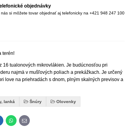
elefonické objednávky
 nás si môžete tovar objednať aj telefonicky na +421 948 247 100
 terén!
z 16 tualonových mikrovlákien. Je budúcnosťou pri
oderu najmä v mušľových poliach a prekážkach. Je určený
pri love na priehradách s dnom, plným skalných previsov a
y, lanká
Šnúry
Olovenky
inkedIn
WhatsApp
E-
mail