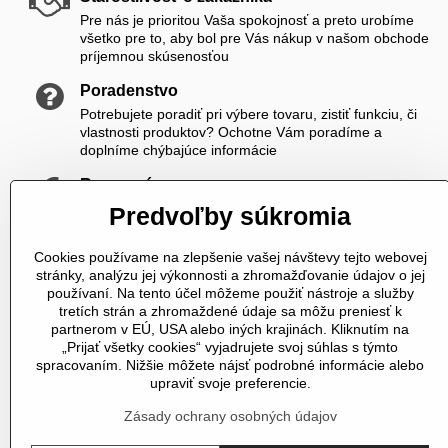
Pre nás je prioritou Vaša spokojnosť a preto urobíme
všetko pre to, aby bol pre Vás nákup v našom obchode
príjemnou skúsenosťou
Poradenstvo
Potrebujete poradiť pri výbere tovaru, zistiť funkciu, či
vlastnosti produktov? Ochotne Vám poradíme a
doplníme chýbajúce informácie
Rozumné ceny
Zákazníkom ponúkame priateľské ceny, ktoré si viete
Predvoľby súkromia
ešte skrášliť navyše registráciou
Cookies používame na zlepšenie vašej návštevy tejto webovej
K nám sa vždy dovoláte
stránky, analýzu jej výkonnosti a zhromažďovanie údajov o jej
V čase od 8,00 do 20,00 počas pracovných dní a od
používaní. Na tento účel môžeme použiť nástroje a služby
10,00 do 20,00 počas vikendov a sviatkov sme Vám plne
tretích strán a zhromaždené údaje sa môžu preniesť k
k dispozícii. Pokiaľ sme zaneprázdnení a nevieme prijať
partnerom v EÚ, USA alebo iných krajinách. Kliknutím na
hovor, určite Vám zavoláme späť
„Prijať všetky cookies“ vyjadrujete svoj súhlas s týmto
spracovaním. Nižšie môžete nájsť podrobné informácie alebo
Telefonické objednávky
upraviť svoje preferencie.
U nás si môžete tovar objednať aj telefonicky
Zásady ochrany osobných údajov