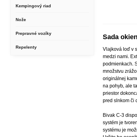
Kempingový riad
Nože
Prepravné vozíky
Sada okien
Repelenty
Vlajková loď v 
medzi nami. Ext
podmienkach. Sp
množstvu zrážo
originálnej kam
na pohyb, ale t
priestor dokonca
pred slnkom či 
Bivak C-3 disp
systém je tvor
systému je možn