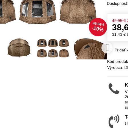
42,95 €
42,95 €
38,
10%
31,43 €
Pridať
Kód produk
Výrobca:
D
K
V
2
s
s
T
U