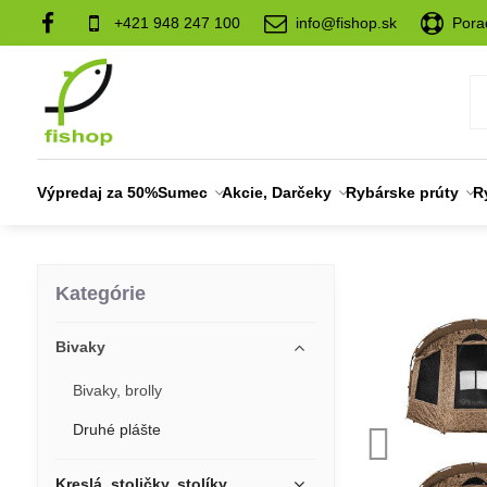
+421 948 247 100
info@fishop.sk
Pora
Výpredaj za 50%
Sumec
Akcie, Darčeky
Rybárske prúty
R
Kategórie
Bivaky
Bivaky, brolly
Druhé plášte
Kreslá, stoličky, stolíky