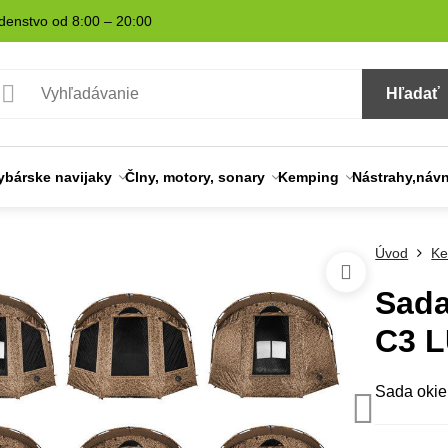
denstvo od 8:00 – 20:00
Hľadať
ybárske navijaky
Člny, motory, sonary
Kemping
Nástrahy,náv
Úvod
Ke
Sada
C3 
Sada okie