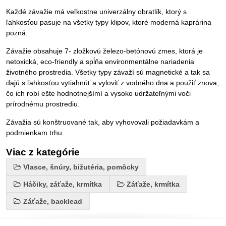
Každé závažie má veľkostne univerzálny obratlík, ktorý s
ľahkosťou pasuje na všetky typy klipov, ktoré moderná kaprárina
pozná.
Závažie obsahuje 7- zložkovú železo-betónovú zmes, ktorá je
netoxická, eco-friendly a spĺňa environmentálne nariadenia
životného prostredia. Všetky typy závaží sú magnetické a tak sa
dajú s ľahkosťou vytiahnúť a vyloviť z vodného dna a použiť znova,
čo ich robí ešte hodnotnejšímí a vysoko udržateľnými voči
prírodnému prostrediu.
Závažia sú konštruované tak, aby vyhovovali požiadavkám a
podmienkam trhu.
Viac z kategórie
Vlasce, šnúry, bižutéria, pomôcky
Háčiky, záťaže, krmítka
Záťaže, krmítka
Záťaže, backlead