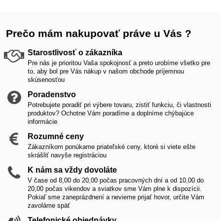
Prečo mám nakupovať práve u Vás ?
Starostlivosť o zákazníka
Pre nás je prioritou Vaša spokojnosť a preto urobíme všetko pre
to, aby bol pre Vás nákup v našom obchode príjemnou
skúsenosťou
Poradenstvo
Potrebujete poradiť pri výbere tovaru, zistiť funkciu, či vlastnosti
produktov? Ochotne Vám poradíme a doplníme chýbajúce
informácie
Rozumné ceny
Zákazníkom ponúkame priateľské ceny, ktoré si viete ešte
skrášliť navyše registráciou
K nám sa vždy dovoláte
V čase od 8,00 do 20,00 počas pracovných dní a od 10,00 do
20,00 počas vikendov a sviatkov sme Vám plne k dispozícii.
Pokiaľ sme zaneprázdnení a nevieme prijať hovor, určite Vám
zavoláme späť
Telefonické objednávky