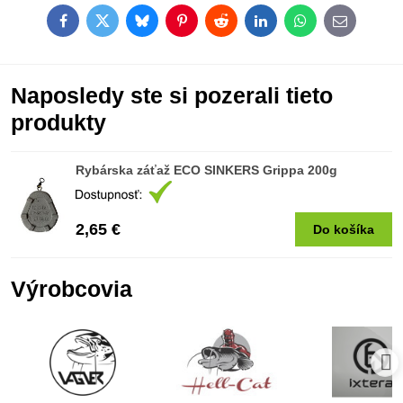
Facebook
Twitter
Bluesky
Pinterest
Reddit
LinkedIn
WhatsApp
E-
mail
Naposledy ste si pozerali tieto
produkty
Rybárska záťaž ECO SINKERS Grippa 200g
2,65 €
Do košíka
Výrobcovia