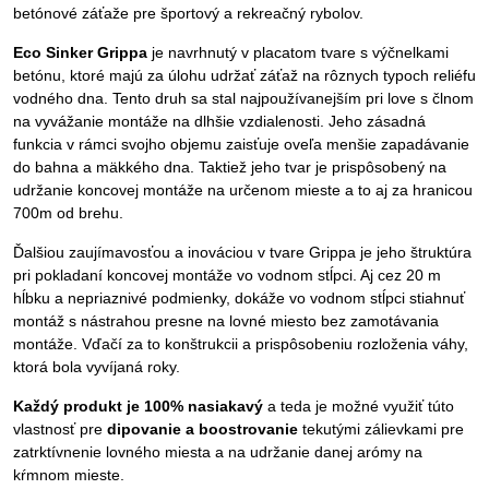
betónové záťaže pre športový a rekreačný rybolov.
Eco Sinker Grippa
je navrhnutý v placatom tvare s výčnelkami
betónu, ktoré majú za úlohu udržať záťaž na rôznych typoch reliéfu
vodného dna. Tento druh sa stal najpoužívanejším pri love s člnom
na vyvážanie montáže na dlhšie vzdialenosti. Jeho zásadná
funkcia v rámci svojho objemu zaisťuje oveľa menšie zapadávanie
do bahna a mäkkého dna. Taktiež jeho tvar je prispôsobený na
udržanie koncovej montáže na určenom mieste a to aj za hranicou
700m od brehu.
Ďalšiou zaujímavosťou a inováciou v tvare Grippa je jeho štruktúra
pri pokladaní koncovej montáže vo vodnom stĺpci. Aj cez 20 m
hĺbku a nepriaznivé podmienky, dokáže vo vodnom stĺpci stiahnuť
montáž s nástrahou presne na lovné miesto bez zamotávania
montáže. Vďačí za to konštrukcii a prispôsobeniu rozloženia váhy,
ktorá bola vyvíjaná roky.
Každý produkt je 100% nasiakavý
a teda je možné využiť túto
vlastnosť pre
dipovanie a boostrovanie
tekutými zálievkami pre
zatrktívnenie lovného miesta a na udržanie danej arómy na
kŕmnom mieste.