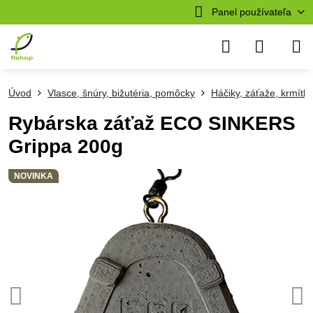
Panel používateľa
Úvod
Vlasce, šnúry, bižutéria, pomôcky
Háčiky, záťaže, krmítk
Rybárska záťaž ECO SINKERS
Grippa 200g
NOVINKA