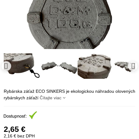
Rybárska záťaž ECO SINKERS je ekologickou náhradou olovených
rybárskych záťaží
Čítajte viac
2,65 €
2,16 €
bez DPH