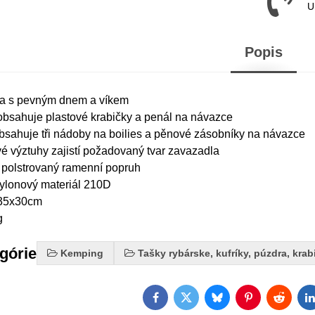
U
Popis
ška s pevným dnem a víkem
obsahuje plastové krabičky a penál na návazce
bsahuje tři nádoby na boilies a pěnové zásobníky na návazce
ové výztuhy zajistí požadovaný tvar zavazadla
a polstrovaný ramenní popruh
nylonový materiál 210D
x35x30cm
g
egórie
Kemping
Tašky rybárske, kufríky, púzdra, krab
Facebook
Twitter
Bluesky
Pinterest
Reddit
L