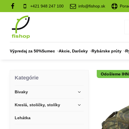
+421 948 247 100
info@fishop.sk
Pora
Výpredaj za 50%
Sumec
Akcie, Darčeky
Rybárske prúty
R
Odošleme IH
Kategórie
Bivaky
Kreslá, stoličky, stolíky
Lehátka