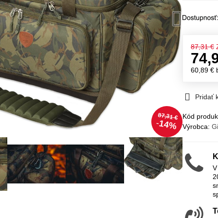
87,31 €
74,
60,89 €
Pridať
87,31 €
Kód produk
14%
Výrobca:
G
K
V
2
s
s
T