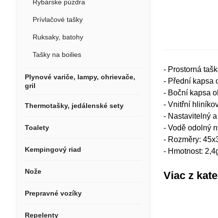
Rybárske púzdra
Prívlačové tašky
Ruksaky, batohy
Tašky na boilies
- Prostorná ta
Plynové variče, lampy, ohrievače,
- Přední kapsa 
gril
- Boční kapsa o
- Vnitřní hliník
Thermotašky, jedálenské sety
- Nastavitelný 
Toalety
- Vodě odolný 
- Rozměry: 45
Kempingový riad
- Hmotnost: 2,4
Nože
Viac z kat
Prepravné vozíky
Repelenty