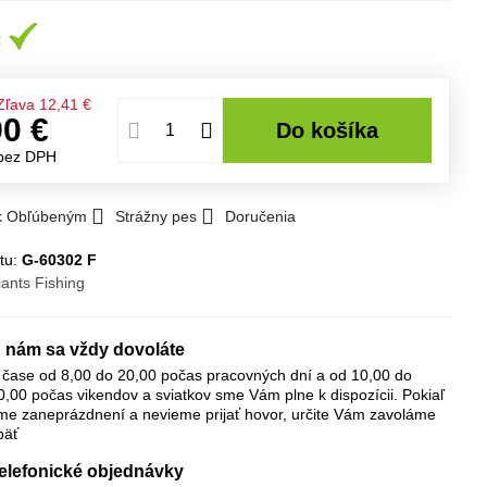
Zľava
12,41 €
90 €
Do košíka
bez DPH
 k Obľúbeným
Strážny pes
Doručenia
tu:
G-60302 F
iants Fishing
 nám sa vždy dovoláte
 čase od 8,00 do 20,00 počas pracovných dní a od 10,00 do
0,00 počas vikendov a sviatkov sme Vám plne k dispozícii. Pokiaľ
me zaneprázdnení a nevieme prijať hovor, určite Vám zavoláme
päť
elefonické objednávky