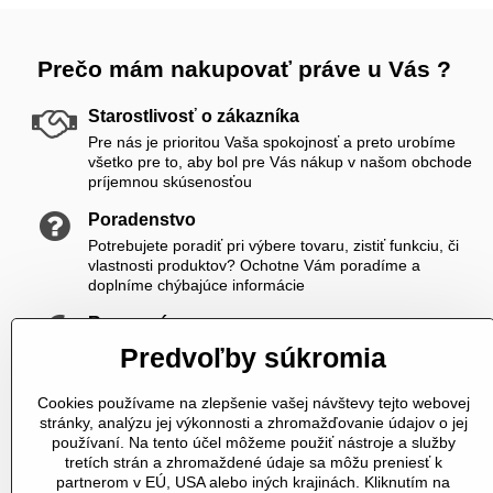
Prečo mám nakupovať práve u Vás ?
Starostlivosť o zákazníka
Pre nás je prioritou Vaša spokojnosť a preto urobíme
všetko pre to, aby bol pre Vás nákup v našom obchode
príjemnou skúsenosťou
Poradenstvo
Potrebujete poradiť pri výbere tovaru, zistiť funkciu, či
vlastnosti produktov? Ochotne Vám poradíme a
doplníme chýbajúce informácie
Rozumné ceny
Zákazníkom ponúkame priateľské ceny, ktoré si viete
Predvoľby súkromia
ešte skrášliť navyše registráciou
Cookies používame na zlepšenie vašej návštevy tejto webovej
K nám sa vždy dovoláte
stránky, analýzu jej výkonnosti a zhromažďovanie údajov o jej
V čase od 8,00 do 20,00 počas pracovných dní a od
používaní. Na tento účel môžeme použiť nástroje a služby
10,00 do 20,00 počas vikendov a sviatkov sme Vám plne
tretích strán a zhromaždené údaje sa môžu preniesť k
k dispozícii. Pokiaľ sme zaneprázdnení a nevieme prijať
partnerom v EÚ, USA alebo iných krajinách. Kliknutím na
hovor, určite Vám zavoláme späť