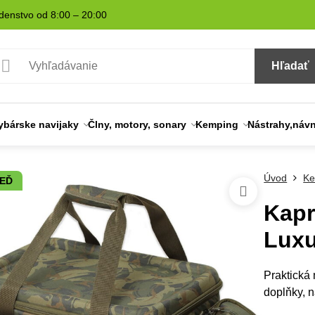
denstvo od 8:00 – 20:00
Hľadať
ybárske navijaky
Člny, motory, sonary
Kemping
Nástrahy,náv
Úvod
Ke
NEĎ
Kapr
Luxu
Praktická 
doplňky, 