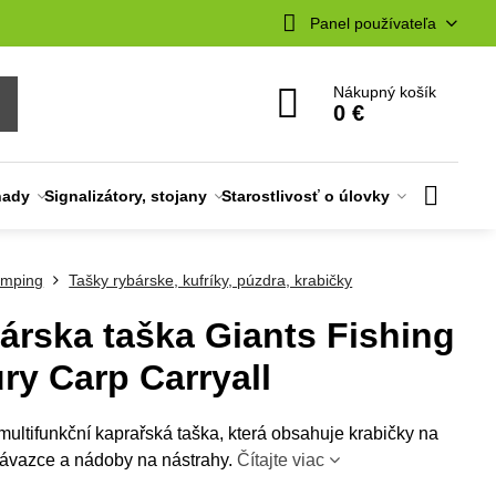
Panel používateľa
Nákupný košík
0 €
nady
Signalizátory, stojany
Starostlivosť o úlovky
mping
Tašky rybárske, kufríky, púzdra, krabičky
árska taška Giants Fishing
ry Carp Carryall
multifunkční kaprařská taška, která obsahuje krabičky na
návazce a nádoby na nástrahy.
Čítajte viac