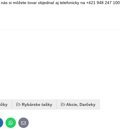
 nás si môžete tovar objednať aj telefonicky na +421 948 247 100
ičky
Rybárske tašky
Akcie, Darčeky
inkedIn
WhatsApp
E-
mail