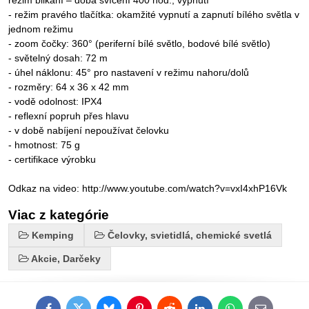
režim blikání – doba svícení 400 hod., vypnutí
- režim pravého tlačítka: okamžité vypnutí a zapnutí bílého světla v
jednom režimu
- zoom čočky: 360° (periferní bílé světlo, bodové bílé světlo)
- světelný dosah: 72 m
- úhel náklonu: 45° pro nastavení v režimu nahoru/dolů
- rozměry: 64 x 36 x 42 mm
- vodě odolnost: IPX4
- reflexní popruh přes hlavu
- v době nabíjení nepoužívat čelovku
- hmotnost: 75 g
- certifikace výrobku
Odkaz na video: http://www.youtube.com/watch?v=vxI4xhP16Vk
Viac z kategórie
Kemping
Čelovky, svietidlá, chemické svetlá
Akcie, Darčeky