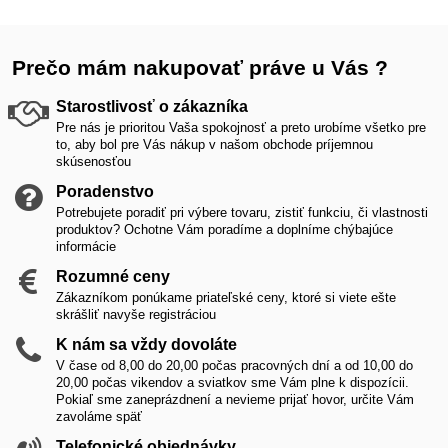
Prečo mám nakupovať práve u Vás ?
Starostlivosť o zákazníka
Pre nás je prioritou Vaša spokojnosť a preto urobíme všetko pre
to, aby bol pre Vás nákup v našom obchode príjemnou
skúsenosťou
Poradenstvo
Potrebujete poradiť pri výbere tovaru, zistiť funkciu, či vlastnosti
produktov? Ochotne Vám poradíme a doplníme chýbajúce
informácie
Rozumné ceny
Zákazníkom ponúkame priateľské ceny, ktoré si viete ešte
skrášliť navyše registráciou
K nám sa vždy dovoláte
V čase od 8,00 do 20,00 počas pracovných dní a od 10,00 do
20,00 počas vikendov a sviatkov sme Vám plne k dispozícii.
Pokiaľ sme zaneprázdnení a nevieme prijať hovor, určite Vám
zavoláme späť
Telefonické objednávky