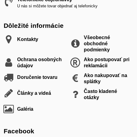
U nás si môžete tovar objednať aj telefonicky
Dôležité informácie
Všeobecné
Kontakty
obchodné
podmienky
Ochrana osobných
Ako postupovať pri
údajov
reklamácii
Ako nakupovať na
Doručenie tovaru
splátky
Často kladené
Články a videá
otázky
Galéria
Facebook