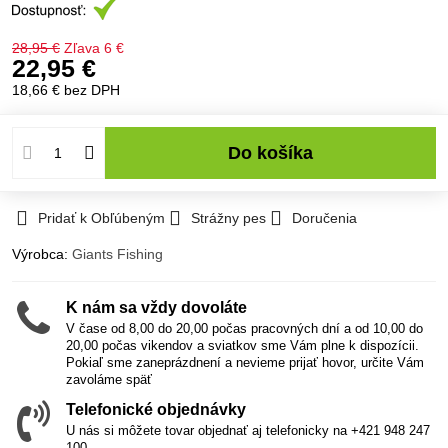
28,95 €
Zľava
6 €
22,95 €
18,66 €
bez DPH
Do košíka
Pridať k Obľúbeným
Strážny pes
Doručenia
Výrobca:
Giants Fishing
K nám sa vždy dovoláte
V čase od 8,00 do 20,00 počas pracovných dní a od 10,00 do
20,00 počas vikendov a sviatkov sme Vám plne k dispozícii.
Pokiaľ sme zaneprázdnení a nevieme prijať hovor, určite Vám
zavoláme späť
Telefonické objednávky
U nás si môžete tovar objednať aj telefonicky na +421 948 247
100