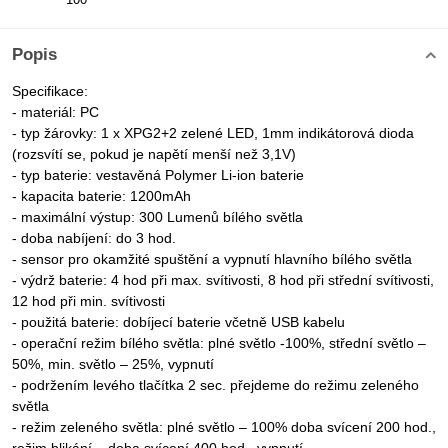
Popis
Specifikace:
- materiál: PC
- typ žárovky: 1 x XPG2+2 zelené LED, 1mm indikátorová dioda
(rozsvítí se, pokud je napětí menší než 3,1V)
- typ baterie: vestavěná Polymer Li-ion baterie
- kapacita baterie: 1200mAh
- maximální výstup: 300 Lumenů bílého světla
- doba nabíjení: do 3 hod.
- sensor pro okamžité spuštění a vypnutí hlavního bílého světla
- výdrž baterie: 4 hod při max. svítivosti, 8 hod při střední svítivosti,
12 hod při min. svítivosti
- použitá baterie: dobíjecí baterie včetně USB kabelu
- operační režim bílého světla: plné světlo -100%, střední světlo –
50%, min. světlo – 25%, vypnutí
- podržením levého tlačítka 2 sec. přejdeme do režimu zeleného
světla
- režim zeleného světla: plné světlo – 100% doba svícení 200 hod.,