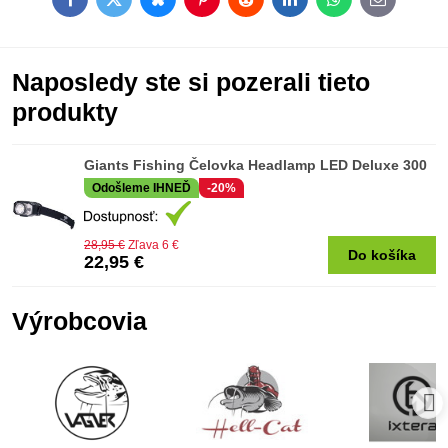
Facebook
Twitter
Bluesky
Pinterest
Reddit
LinkedIn
WhatsApp
E-
mail
Naposledy ste si pozerali tieto
produkty
Giants Fishing Čelovka Headlamp LED Deluxe 300
Odošleme IHNEĎ
-20%
28,95 €
Zľava 6 €
Do košíka
22,95 €
Výrobcovia