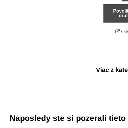
Povoli
dru
Otv
Viac z kat
Naposledy ste si pozerali tieto