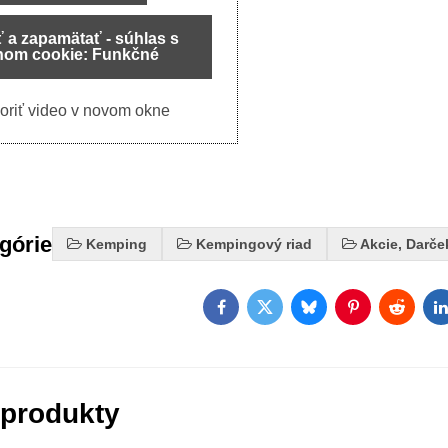
ť a zapamätať - súhlas s
hom cookie: Funkčné
oriť video v novom okne
egórie
Kemping
Kempingový riad
Akcie, Darče
Facebook
Twitter
Bluesky
Pinterest
Reddit
L
 produkty