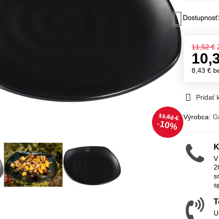
11,52 €
10,
8,43 €
b
Pridať
11,52 €
Výrobca:
G
10%
K
V
2
s
s
T
U