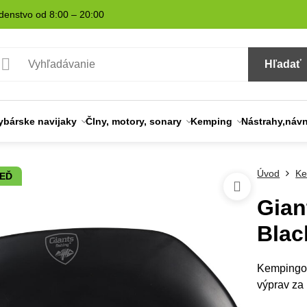
denstvo od 8:00 – 20:00
Hľadať
ybárske navijaky
Člny, motory, sonary
Kemping
Nástrahy,náv
Úvod
Ke
NEĎ
Gian
Blac
Kempingov
výprav za 