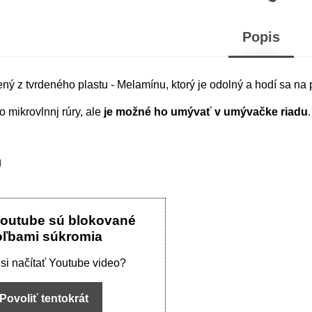
Popis
ný z tvrdeného plastu - Melamínu, ktorý je odolný a hodí sa na p
o mikrovlnnj rúry, ale
je možné ho umývať v umývačke riadu
.
g
Youtube sú blokované
oľbami súkromia
 si načítať Youtube video?
Povoliť tentokrát