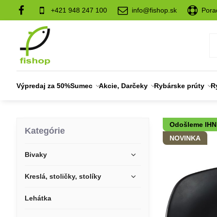
+421 948 247 100
info@fishop.sk
Pora
Výpredaj za 50%
Sumec
Akcie, Darčeky
Rybárske prúty
R
Odošleme IH
Kategórie
NOVINKA
Bivaky
Kreslá, stoličky, stolíky
Lehátka