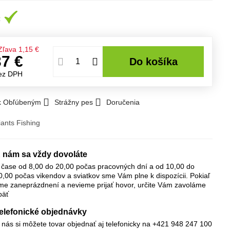
Zľava
1,15 €
37 €
Do košíka
ez DPH
 k Obľúbeným
Strážny pes
Doručenia
iants Fishing
 nám sa vždy dovoláte
 čase od 8,00 do 20,00 počas pracovných dní a od 10,00 do
0,00 počas vikendov a sviatkov sme Vám plne k dispozícii. Pokiaľ
me zaneprázdnení a nevieme prijať hovor, určite Vám zavoláme
päť
elefonické objednávky
 nás si môžete tovar objednať aj telefonicky na +421 948 247 100