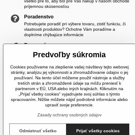
všetko pre to, aby bol pre Vás nákup v našom obchode
príjemnou skúsenosťou
Poradenstvo
Potrebujete poradiť pri výbere tovaru, zistiť funkciu, či
vlastnosti produktov? Ochotne Vám poradíme a
doplníme chýbajúce informácie
Rozumné ceny
Zákazníkom ponúkame priateľské ceny, ktoré si viete
Predvoľby súkromia
ešte skrášliť navyše registráciou
Cookies používame na zlepšenie vašej návštevy tejto webovej
K nám sa vždy dovoláte
stránky, analýzu jej výkonnosti a zhromažďovanie údajov o jej
V čase od 8,00 do 20,00 počas pracovných dní a od
používaní. Na tento účel môžeme použiť nástroje a služby
10,00 do 20,00 počas vikendov a sviatkov sme Vám plne
tretích strán a zhromaždené údaje sa môžu preniesť k
k dispozícii. Pokiaľ sme zaneprázdnení a nevieme prijať
partnerom v EÚ, USA alebo iných krajinách. Kliknutím na
hovor, určite Vám zavoláme späť
„Prijať všetky cookies“ vyjadrujete svoj súhlas s týmto
spracovaním. Nižšie môžete nájsť podrobné informácie alebo
Telefonické objednávky
upraviť svoje preferencie.
U nás si môžete tovar objednať aj telefonicky
Zásady ochrany osobných údajov
Odmietnuť všetko
Prijať všetky cookies