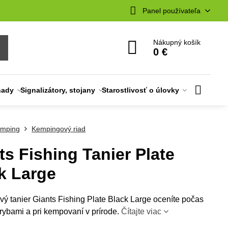
Panel používateľa
Nákupný košík
0 €
nady
Signalizátory, stojany
Starostlivosť o úlovky
mping
Kempingový riad
ts Fishing Tanier Plate
k Large
ý tanier Giants Fishing Plate Black Large oceníte počas
rybami a pri kempovaní v prírode.
Čítajte viac