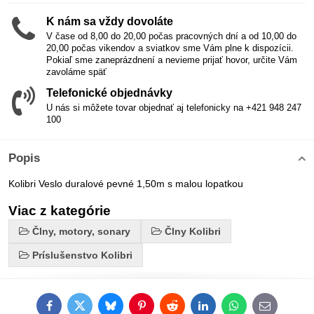
K nám sa vždy dovoláte
V čase od 8,00 do 20,00 počas pracovných dní a od 10,00 do
20,00 počas vikendov a sviatkov sme Vám plne k dispozícii.
Pokiaľ sme zaneprázdnení a nevieme prijať hovor, určite Vám
zavoláme späť
Telefonické objednávky
U nás si môžete tovar objednať aj telefonicky na +421 948 247
100
Popis
Kolibri Veslo duralové pevné 1,50m s malou lopatkou
Viac z kategórie
Člny, motory, sonary
Člny Kolibri
Príslušenstvo Kolibri
Facebook
Twitter
Bluesky
Pinterest
Reddit
LinkedIn
WhatsApp
E-