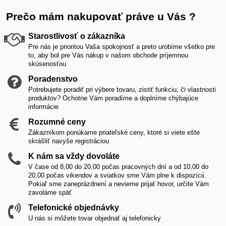
Prečo mám nakupovať práve u Vás ?
Starostlivosť o zákazníka
Pre nás je prioritou Vaša spokojnosť a preto urobíme všetko pre
to, aby bol pre Vás nákup v našom obchode príjemnou
skúsenosťou
Poradenstvo
Potrebujete poradiť pri výbere tovaru, zistiť funkciu, či vlastnosti
produktov? Ochotne Vám poradíme a doplníme chýbajúce
informácie
Rozumné ceny
Zákazníkom ponúkame priateľské ceny, ktoré si viete ešte
skrášliť navyše registráciou
K nám sa vždy dovoláte
V čase od 8,00 do 20,00 počas pracovných dní a od 10,00 do
20,00 počas vikendov a sviatkov sme Vám plne k dispozícii.
Pokiaľ sme zaneprázdnení a nevieme prijať hovor, určite Vám
zavoláme späť
Telefonické objednávky
U nás si môžete tovar objednať aj telefonicky