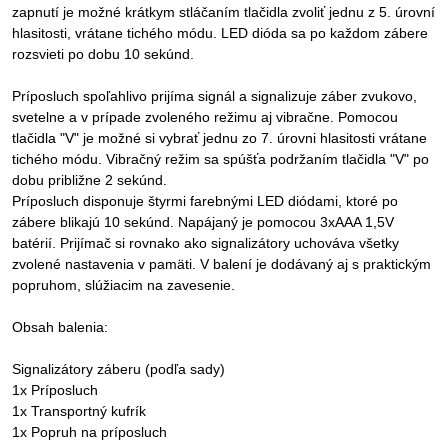
zapnutí je možné krátkym stláčaním tlačidla zvoliť jednu z 5. úrovní
hlasitosti, vrátane tichého módu. LED dióda sa po každom zábere
rozsvieti po dobu 10 sekúnd.
Príposluch spoľahlivo prijíma signál a signalizuje záber zvukovo,
svetelne a v prípade zvoleného režimu aj vibračne. Pomocou
tlačidla "V" je možné si vybrať jednu zo 7. úrovni hlasitosti vrátane
tichého módu. Vibračný režim sa spúšťa podržaním tlačidla "V" po
dobu približne 2 sekúnd.
Príposluch disponuje štyrmi farebnými LED diódami, ktoré po
zábere blikajú 10 sekúnd. Napájaný je pomocou 3xAAA 1,5V
batérií. Prijímač si rovnako ako signalizátory uchováva všetky
zvolené nastavenia v pamäti. V balení je dodávaný aj s praktickým
popruhom, slúžiacim na zavesenie.
Obsah balenia:
Signalizátory záberu (podľa sady)
1x Príposluch
1x Transportný kufrík
1x Popruh na príposluch