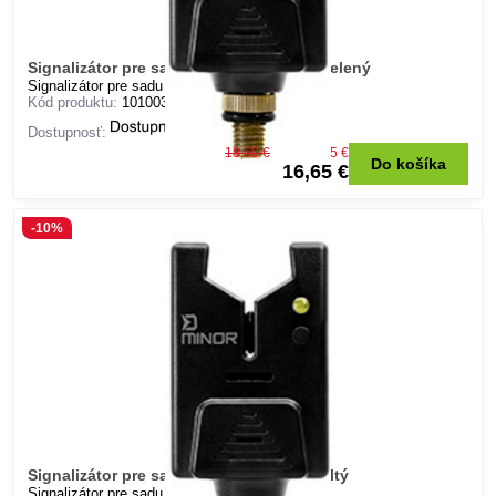
Signalizátor pre sadu Delphin MINOR - zelený
Signalizátor pre sadu Delphin MINOR - zelený
Kód produktu:
101003204
Dostupnosť:
18,50 €
Zľava 1,85 €
Do košíka
16,65 €
-10%
Signalizátor pre sadu Delphin MINOR - žltý
Signalizátor pre sadu Delphin MINOR - žltý