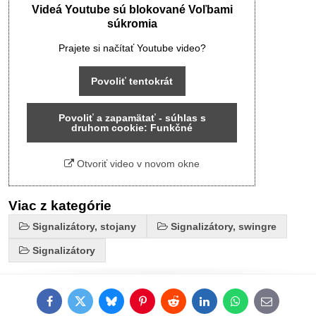
Videá Youtube sú blokované Voľbami
súkromia
Prajete si načítať Youtube video?
Povoliť tentokrát
Povoliť a zapamätať - súhlas s
druhom cookie: Funkčné
Otvoriť video v novom okne
Viac z kategórie
Signalizátory, stojany
Signalizátory, swingre
Signalizátory
Facebook
Twitter
Bluesky
Pinterest
Reddit
LinkedIn
WhatsApp
E-
mail