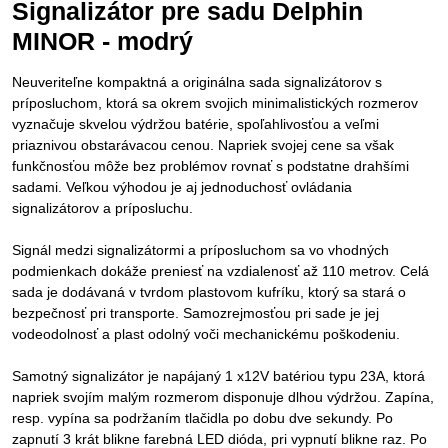
Signalizátor pre sadu Delphin
MINOR - modrý
Neuveriteľne kompaktná a originálna sada signalizátorov s
príposluchom, ktorá sa okrem svojich minimalistických rozmerov
vyznačuje skvelou výdržou batérie, spoľahlivosťou a veľmi
priaznivou obstarávacou cenou. Napriek svojej cene sa však
funkčnosťou môže bez problémov rovnať s podstatne drahšími
sadami. Veľkou výhodou je aj jednoduchosť ovládania
signalizátorov a príposluchu.
Signál medzi signalizátormi a príposluchom sa vo vhodných
podmienkach dokáže preniesť na vzdialenosť až 110 metrov. Celá
sada je dodávaná v tvrdom plastovom kufríku, ktorý sa stará o
bezpečnosť pri transporte. Samozrejmosťou pri sade je jej
vodeodolnosť a plast odolný voči mechanickému poškodeniu.
Samotný signalizátor je napájaný 1 x12V batériou typu 23A, ktorá
napriek svojím malým rozmerom disponuje dlhou výdržou. Zapína,
resp. vypína sa podržaním tlačidla po dobu dve sekundy. Po
zapnutí 3 krát blikne farebná LED dióda, pri vypnutí blikne raz. Po