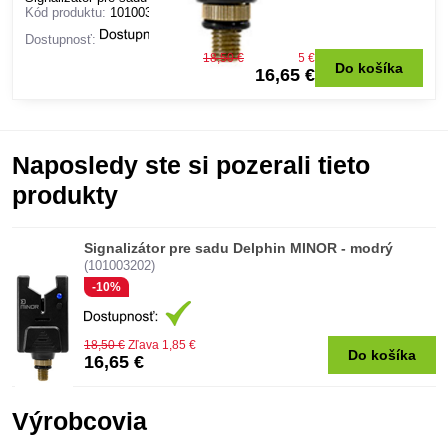
Kód produktu:
101003205
Dostupnosť:
18,50 €
Zľava 1,85 €
Do košíka
16,65 €
Naposledy ste si pozerali tieto
produkty
Signalizátor pre sadu Delphin MINOR - modrý
(101003202)
-10%
18,50 €
Zľava 1,85 €
Do košíka
16,65 €
Výrobcovia