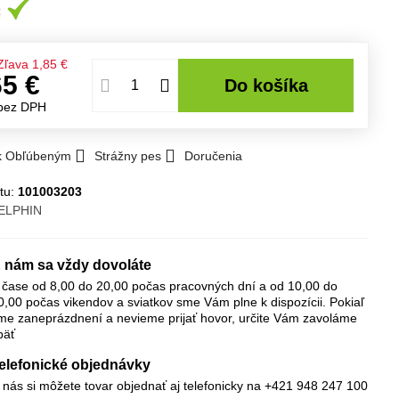
Zľava
1,85 €
65 €
Do košíka
bez DPH
 k Obľúbeným
Strážny pes
Doručenia
tu:
101003203
ELPHIN
 nám sa vždy dovoláte
 čase od 8,00 do 20,00 počas pracovných dní a od 10,00 do
0,00 počas vikendov a sviatkov sme Vám plne k dispozícii. Pokiaľ
me zaneprázdnení a nevieme prijať hovor, určite Vám zavoláme
päť
elefonické objednávky
 nás si môžete tovar objednať aj telefonicky na +421 948 247 100