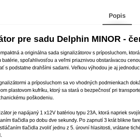
Popis
zátor pre sadu Delphin MINOR - č
mpaktná a originálna sada signalizátorov s príposluchom, ktor
 batérie, spoľahlivosťou a veľmi priaznivou obstarávacou cen
ť s podstatne drahšími sadami. Veľkou výhodou je aj jednoduch
gnalizátormi a príposluchom sa vo vhodných podmienkach dokáž
om plastovom kufríku, ktorý sa stará o bezpečnosť pri transport
chanickému poškodeniu.
zátor je napájaný 1 x12V batériou typu 23A, ktorá napriek svo
aním tlačidla po dobu dve sekundy. Po zapnutí 3 krát blikne fare
tláčaním tlačidla zvoliť jednu z 5. úrovní hlasitosti, vrátane 
.