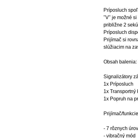
Príposluch spoľ
"V" je možné si
približne 2 sek
Príposluch disp
Prijímač si rov
slúžiacim na za
Obsah balenia:
Signalizátory z
1x Príposluch
1x Transportný 
1x Popruh na p
Prijímač/funkci
- 7 rôznych úro
- vibračný mód