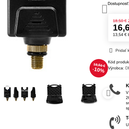
18,50 €
16,
13,54 €
Pridať
Kód produk
18,50 €
Výrobca:
D
10%
K
V
2
s
s
T
U