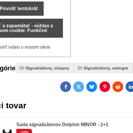
Povoliť tentokrát
ť a zapamätať - súhlas s
hom cookie: Funkčné
oriť video v novom okne
egórie
Signalizátory, stojany
Signalizátory, swingre
Facebook
Twitter
Bluesky
Pinterest
Reddit
L
i tovar
Sada signalizátorov Delphin MINOR - 2+1
-10%