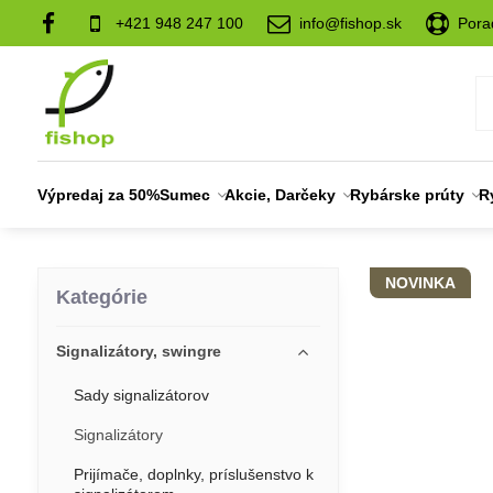
+421 948 247 100
info@fishop.sk
Pora
Výpredaj za 50%
Sumec
Akcie, Darčeky
Rybárske prúty
R
NOVINKA
Kategórie
Signalizátory, swingre
Sady signalizátorov
Signalizátory
Prijímače, doplnky, príslušenstvo k