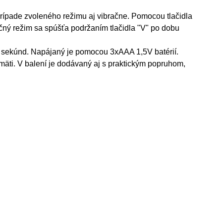
 prípade zvoleného režimu aj vibračne. Pomocou tlačidla
račný režim sa spúšťa podržaním tlačidla "V" po dobu
0 sekúnd. Napájaný je pomocou 3xAAA 1,5V batérií.
mäti. V balení je dodávaný aj s praktickým popruhom,