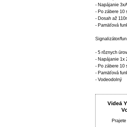
- Napájanie 3x
- Po zábere 10
- Dosah až 110m
- Pamäťová funk
Signalizátor/fu
- 5 rôznych úro
- Napájanie 1x 
- Po zábere 10 
- Pamäťová funk
- Vodeodolný
Videá 
V
Prajete