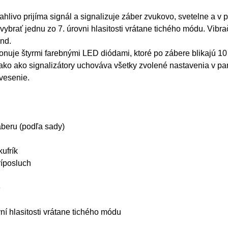
ahlivo prijíma signál a signalizuje záber zvukovo, svetelne a v
 vybrať jednu zo 7. úrovni hlasitosti vrátane tichého módu. Vib
únd.
onuje štyrmi farebnými LED diódami, ktoré po zábere blikajú 1
nako ako signalizátory uchováva všetky zvolené nastavenia v pa
vesenie.
áberu (podľa sady)
kufrík
ríposluch
e
vní hlasitosti vrátane tichého módu