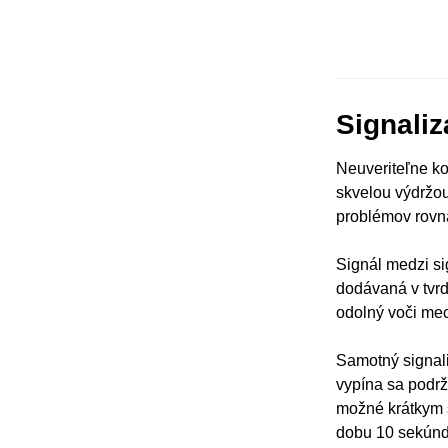
Signali
Neuveriteľne ko
skvelou výdržou
problémov rovna
Signál medzi si
dodávaná v tvrd
odolný voči me
Samotný signali
vypína sa podrž
možné krátkym s
dobu 10 sekúnd