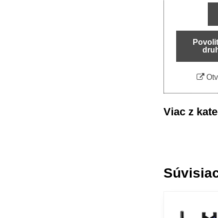
Povoli
dru
Otv
Viac z kat
Súvisiac