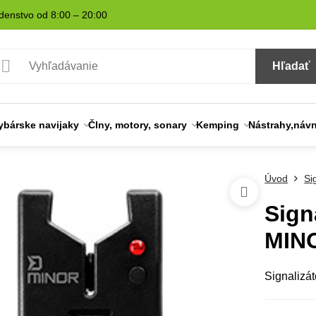
denstvo od 8:00 – 20:00
Hľadať
ybárske navijaky
Člny, motory, sonary
Kemping
Nástrahy,náv
Úvod
Si
Sign
MINO
Signalizá