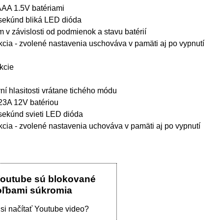
AAA 1.5V batériami
 sekúnd bliká LED dióda
 v závislosti od podmienok a stavu batérií
cia - zvolené nastavenia uschováva v pamäti aj po vypnutí
nkcie
vní hlasitosti vrátane tichého módu
23A 12V batériou
sekúnd svieti LED dióda
cia - zvolené nastavenia uchováva v pamäti aj po vypnutí
Youtube sú blokované
oľbami súkromia
 si načítať Youtube video?