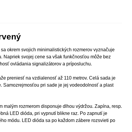
ervený
á sa okrem svojich minimalistických rozmerov vyznačuje
ou. Napriek svojej cene sa však funkčnosťou môže bez
osť ovládania signalizátorov a príposluchu.
e preniesť na vzdialenosť až 110 metrov. Celá sada je
e. Samozrejmosťou pri sade je jej vodeodolnosť a plast
jím malým rozmerom disponuje dlhou výdržou. Zapína, resp.
bná LED dióda, pri vypnutí blikne raz. Po zapnutí je
tichého módu. LED dióda sa po každom zábere rozsvieti po