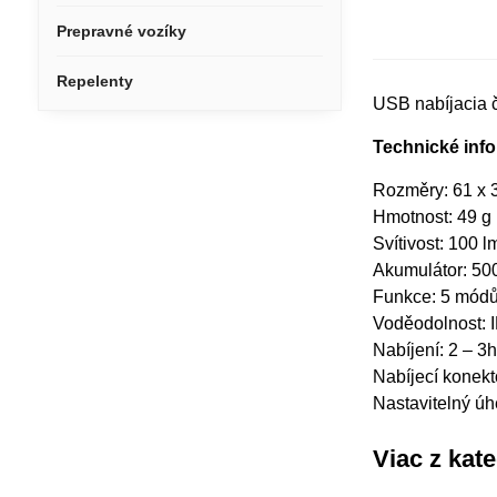
Prepravné vozíky
Repelenty
USB nabíjacia č
Technické inf
Rozměry: 61 x 
Hmotnost: 49 g
Svítivost: 100 l
Akumulátor: 5
Funkce: 5 mód
Voděodolnost: 
Nabíjení: 2 – 3
Nabíjecí konek
Nastavitelný úh
Viac z kat