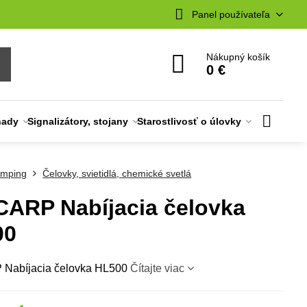
Panel používateľa
Nákupný košík
0 €
nady
Signalizátory, stojany
Starostlivosť o úlovky
mping
Čelovky, svietidlá, chemické svetlá
ARP Nabíjacia čelovka
00
Nabíjacia čelovka HL500
Čítajte viac