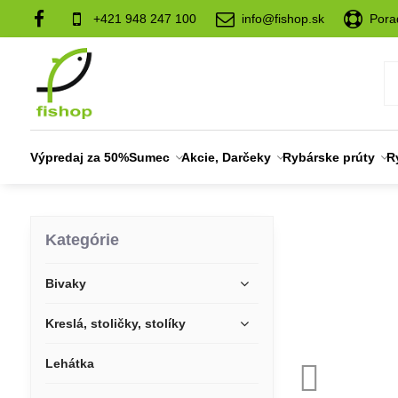
+421 948 247 100
info@fishop.sk
Pora
Výpredaj za 50%
Sumec
Akcie, Darčeky
Rybárske prúty
R
Kategórie
Bivaky
Kreslá, stoličky, stolíky
Lehátka