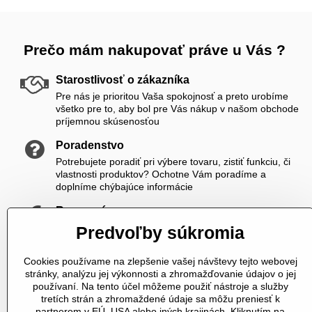
Prečo mám nakupovať práve u Vás ?
Starostlivosť o zákazníka
Pre nás je prioritou Vaša spokojnosť a preto urobíme
všetko pre to, aby bol pre Vás nákup v našom obchode
príjemnou skúsenosťou
Poradenstvo
Potrebujete poradiť pri výbere tovaru, zistiť funkciu, či
vlastnosti produktov? Ochotne Vám poradíme a
doplníme chýbajúce informácie
Rozumné ceny
Zákazníkom ponúkame priateľské ceny, ktoré si viete
Predvoľby súkromia
ešte skrášliť navyše registráciou
Cookies používame na zlepšenie vašej návštevy tejto webovej
K nám sa vždy dovoláte
stránky, analýzu jej výkonnosti a zhromažďovanie údajov o jej
V čase od 8,00 do 20,00 počas pracovných dní a od
používaní. Na tento účel môžeme použiť nástroje a služby
10,00 do 20,00 počas vikendov a sviatkov sme Vám plne
tretích strán a zhromaždené údaje sa môžu preniesť k
k dispozícii. Pokiaľ sme zaneprázdnení a nevieme prijať
partnerom v EÚ, USA alebo iných krajinách. Kliknutím na