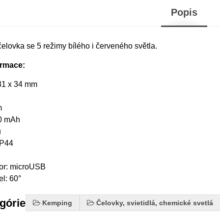
Popis
elovka se 5 režimy bílého i červeného světla.
ormace:
31 x 34 mm
m
00 mAh
ů
IP44
h
tor: microUSB
el: 60°
egórie
Kemping
Čelovky, svietidlá, chemické svetlá