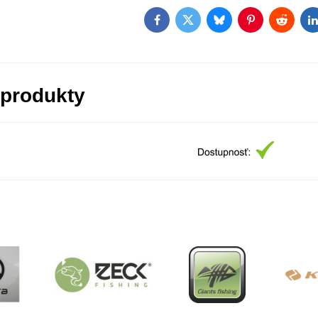
Facebook
Twitter
Bluesky
Pinterest
Reddit
L
 produkty