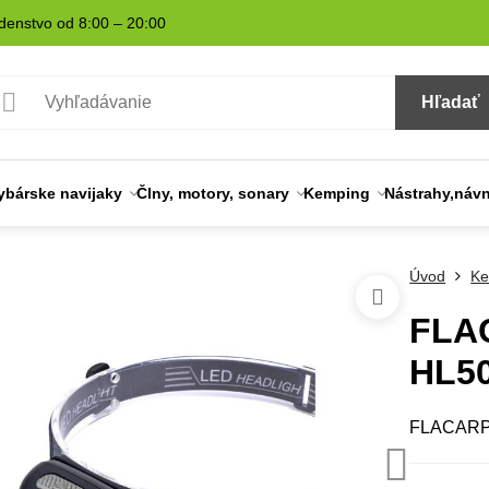
denstvo od 8:00 – 20:00
Hľadať
ybárske navijaky
Člny, motory, sonary
Kemping
Nástrahy,náv
Úvod
Ke
FLAC
HL5
FLACARP 