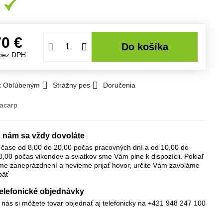
70 €
Do košíka
bez DPH
 k Obľúbeným
Strážny pes
Doručenia
lacarp
 nám sa vždy dovoláte
 čase od 8,00 do 20,00 počas pracovných dní a od 10,00 do
0,00 počas vikendov a sviatkov sme Vám plne k dispozícii. Pokiaľ
me zaneprázdnení a nevieme prijať hovor, určite Vám zavoláme
päť
elefonické objednávky
 nás si môžete tovar objednať aj telefonicky na +421 948 247 100