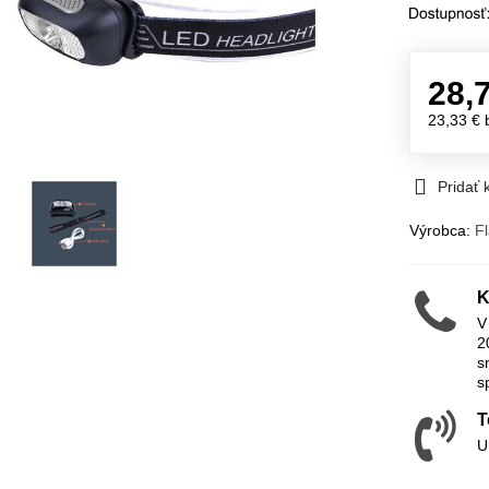
28,
23,33 €
Pridať
Výrobca:
F
K
V
2
s
s
T
U