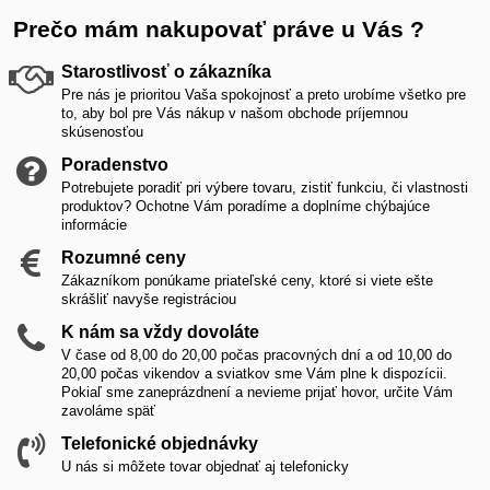
Prečo mám nakupovať práve u Vás ?
Starostlivosť o zákazníka
Pre nás je prioritou Vaša spokojnosť a preto urobíme všetko pre
to, aby bol pre Vás nákup v našom obchode príjemnou
skúsenosťou
Poradenstvo
Potrebujete poradiť pri výbere tovaru, zistiť funkciu, či vlastnosti
produktov? Ochotne Vám poradíme a doplníme chýbajúce
informácie
Rozumné ceny
Zákazníkom ponúkame priateľské ceny, ktoré si viete ešte
skrášliť navyše registráciou
K nám sa vždy dovoláte
V čase od 8,00 do 20,00 počas pracovných dní a od 10,00 do
20,00 počas vikendov a sviatkov sme Vám plne k dispozícii.
Pokiaľ sme zaneprázdnení a nevieme prijať hovor, určite Vám
zavoláme späť
Telefonické objednávky
U nás si môžete tovar objednať aj telefonicky