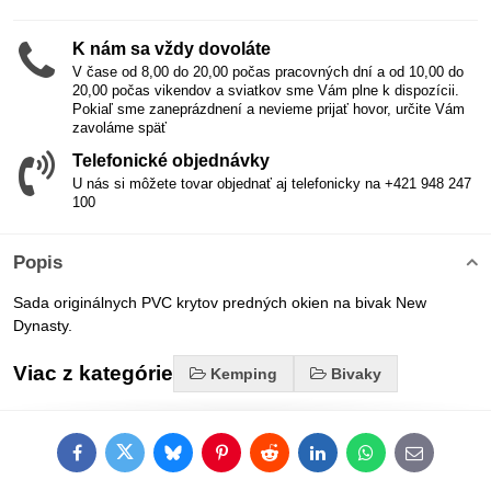
K nám sa vždy dovoláte
V čase od 8,00 do 20,00 počas pracovných dní a od 10,00 do
20,00 počas vikendov a sviatkov sme Vám plne k dispozícii.
Pokiaľ sme zaneprázdnení a nevieme prijať hovor, určite Vám
zavoláme späť
Telefonické objednávky
U nás si môžete tovar objednať aj telefonicky na +421 948 247
100
Popis
Sada originálnych PVC krytov predných okien na bivak New
Dynasty.
Viac z kategórie
Kemping
Bivaky
Facebook
Twitter
Bluesky
Pinterest
Reddit
LinkedIn
WhatsApp
E-
mail