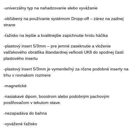
-univerzálny typ na nahadzovanie alebo vyvážanie
-obľúbený na používanie systémom Dropp-off – zárez na zadnej
strane
-ťažisko na lepšie a kvalitnejšie zapichnutie hrotu háčika
-plastový insert 5/3mm – pre jemné zaseknutie a vloženie
valčekového obratlíka štandardnej veľkosti UK8 do spodnej časti
plastového insertu
-plastový insert 5/3mm je vymeniteľný za rôzne podobné inserty na
trhu v rovnakom rozmere
-magnetické
-nasiakavé dipom, boostrom alebo podobným pachovým
posilňovačom v tekutom stave.
-nezapadáva do bahna
-vyvážené ťažisko