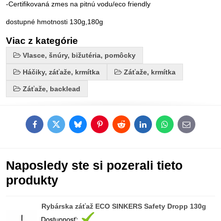
-Certifikovaná zmes na pitnú vodu/eco friendly
dostupné hmotnosti 130g,180g
Viac z kategórie
Vlasce, šnúry, bižutéria, pomôcky
Háčiky, záťaže, krmítka
Záťaže, krmítka
Záťaže, backlead
Facebook
Twitter
Bluesky
Pinterest
Reddit
LinkedIn
WhatsApp
E-
mail
Naposledy ste si pozerali tieto
produkty
Rybárska záťaž ECO SINKERS Safety Dropp 130g