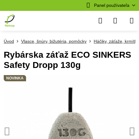
Panel používateľa
Úvod
Vlasce, šnúry, bižutéria, pomôcky
Háčiky, záťaže, krmítk
Rybárska záťaž ECO SINKERS
Safety Dropp 130g
NOVINKA