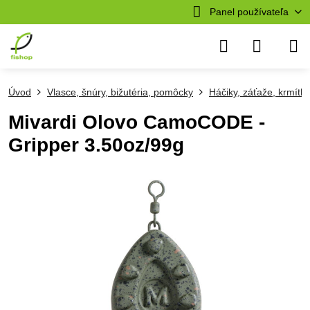
Panel používateľa
Úvod
Vlasce, šnúry, bižutéria, pomôcky
Háčiky, záťaže, krmítk
Mivardi Olovo CamoCODE -
Gripper 3.50oz/99g