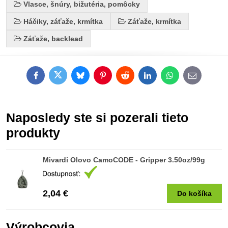
Vlasce, šnúry, bižutéria, pomôcky
Háčiky, záťaže, krmítka
Záťaže, krmítka
Záťaže, backlead
Facebook
Twitter
Bluesky
Pinterest
Reddit
LinkedIn
WhatsApp
E-
mail
Naposledy ste si pozerali tieto
produkty
Mivardi Olovo CamoCODE - Gripper 3.50oz/99g
2,04 €
Do košíka
Výrobcovia