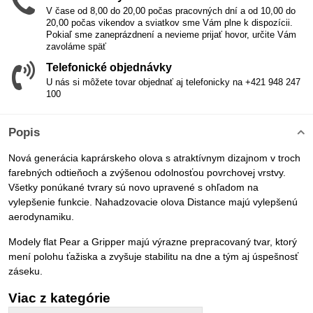
V čase od 8,00 do 20,00 počas pracovných dní a od 10,00 do
20,00 počas vikendov a sviatkov sme Vám plne k dispozícii.
Pokiaľ sme zaneprázdnení a nevieme prijať hovor, určite Vám
zavoláme späť
Telefonické objednávky
U nás si môžete tovar objednať aj telefonicky na +421 948 247
100
Popis
Nová generácia kaprárskeho olova s atraktívnym dizajnom v troch
farebných odtieňoch a zvýšenou odolnosťou povrchovej vrstvy.
Všetky ponúkané tvrary sú novo upravené s ohľadom na
vylepšenie funkcie. Nahadzovacie olova Distance majú vylepšenú
aerodynamiku.
Modely flat Pear a Gripper majú výrazne prepracovaný tvar, ktorý
mení polohu ťažiska a zvyšuje stabilitu na dne a tým aj úspešnosť
záseku.
Viac z kategórie