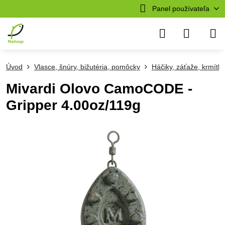
Panel používateľa
Úvod
Vlasce, šnúry, bižutéria, pomôcky
Háčiky, záťaže, krmítk
Mivardi Olovo CamoCODE -
Gripper 4.00oz/119g