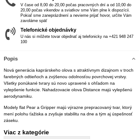
V čase od 8,00 do 20,00 počas pracovných dní a od 10,00 do
20,00 počas vikendov a sviatkov sme Vám plne k dispozícii.
Pokiaľ sme zaneprázdnení a nevieme prijať hovor, určite Vám
zavoláme späť
Telefonické objednávky
U nás si môžete tovar objednať aj telefonicky na +421 948 247
100
Popis
Nová generácia kaprárskeho olova s atraktívnym dizajnom v troch
farebných odtieňoch a zvýšenou odolnosťou povrchovej vrstvy.
Všetky ponúkané tvrary sú novo upravené s ohľadom na
vylepšenie funkcie. Nahadzovacie olova Distance majú vylepšenú
aerodynamiku.
Modely flat Pear a Gripper majú výrazne prepracovaný tvar, ktorý
mení polohu ťažiska a zvyšuje stabilitu na dne a tým aj úspešnosť
záseku.
Viac z kategórie