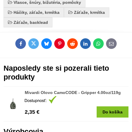
Vlasce, šnúry, bižutéria, pomôcky
Háčiky, záťaže, krmítka
Záťaže, krmítka
Záťaže, backlead
Facebook
Twitter
Bluesky
Pinterest
Reddit
LinkedIn
WhatsApp
E-
mail
Naposledy ste si pozerali tieto
produkty
Mivardi Olovo CamoCODE - Gripper 4.00oz/119g
2,35 €
Do košíka
Výrobcovia