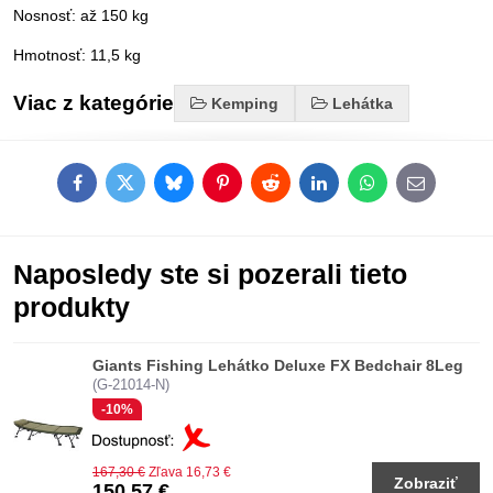
Nosnosť: až 150 kg
Hmotnosť: 11,5 kg
Viac z kategórie
Kemping
Lehátka
Facebook
Twitter
Bluesky
Pinterest
Reddit
LinkedIn
WhatsApp
E-
mail
Naposledy ste si pozerali tieto
produkty
Giants Fishing Lehátko Deluxe FX Bedchair 8Leg
(G-21014-N)
-10%
167,30 €
Zľava 16,73 €
Zobraziť
150,57 €