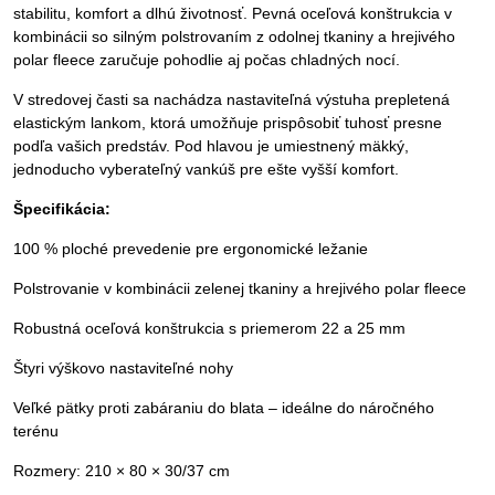
stabilitu, komfort a dlhú životnosť. Pevná oceľová konštrukcia v
kombinácii so silným polstrovaním z odolnej tkaniny a hrejivého
polar fleece zaručuje pohodlie aj počas chladných nocí.
V stredovej časti sa nachádza nastaviteľná výstuha prepletená
elastickým lankom, ktorá umožňuje prispôsobiť tuhosť presne
podľa vašich predstáv. Pod hlavou je umiestnený mäkký,
jednoducho vyberateľný vankúš pre ešte vyšší komfort.
Špecifikácia:
100 % ploché prevedenie pre ergonomické ležanie
Polstrovanie v kombinácii zelenej tkaniny a hrejivého polar fleece
Robustná oceľová konštrukcia s priemerom 22 a 25 mm
Štyri výškovo nastaviteľné nohy
Veľké pätky proti zabáraniu do blata – ideálne do náročného
terénu
Rozmery: 210 × 80 × 30/37 cm