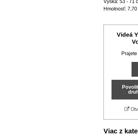
Výška: 53 - 71 
Hmotnosť: 7,70
Videá 
V
Prajete
Povoli
dru
Otv
Viac z kat