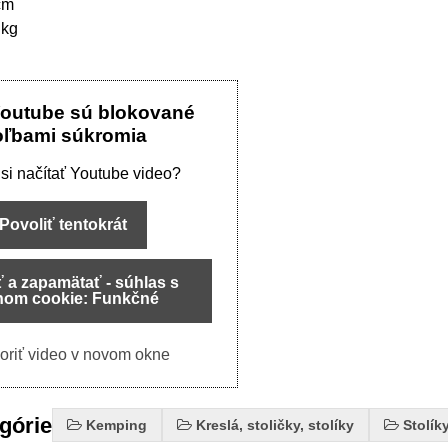
cm
 kg
Youtube sú blokované
oľbami súkromia
 si načítať Youtube video?
Povoliť tentokrát
ť a zapamätať - súhlas s
hom cookie: Funkčné
oriť video v novom okne
egórie
Kemping
Kreslá, stoličky, stolíky
Stolík