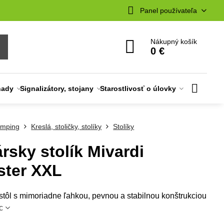
Panel používateľa
Nákupný košík
0 €
nady
Signalizátory, stojany
Starostlivosť o úlovky
mping
Kreslá, stoličky, stolíky
Stolíky
rsky stolík Mivardi
ter XXL
stôl s mimoriadne ľahkou, pevnou a stabilnou konštrukciou
c