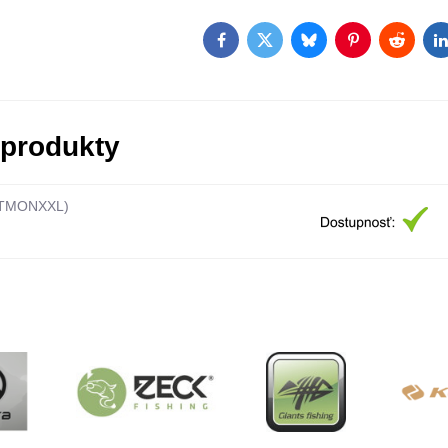
Facebook
Twitter
Bluesky
Pinterest
Reddit
L
 produkty
TMONXXL)