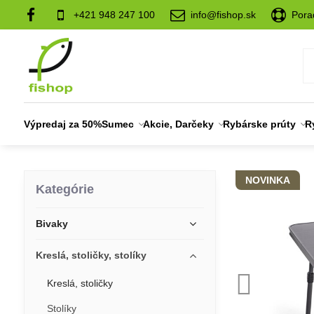
+421 948 247 100
info@fishop.sk
Pora
Výpredaj za 50%
Sumec
Akcie, Darčeky
Rybárske prúty
R
NOVINKA
Kategórie
Bivaky
Kreslá, stoličky, stolíky
Kreslá, stoličky
Stolíky