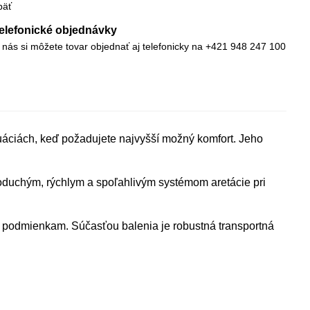
päť
elefonické objednávky
 nás si môžete tovar objednať aj telefonicky na +421 948 247 100
ituáciách, keď požadujete najvyšší možný komfort. Jeho
noduchým, rýchlym a spoľahlivým systémom aretácie pri
 podmienkam. Súčasťou balenia je robustná transportná