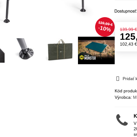
139,99 €
10%
139,99 
125
102,43 
Pridať
Kód produk
Výrobca:
M
K
V
2
s