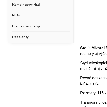
Kempingový riad
Nože
Prepravné vozíky
Repelenty
Stolík Mivardi
rozmery aj výšk
Štyri teleskopi
rozložení aj zlo
Pevná doska st
taška s ušami.
Rozmery: 115 x
Transportný roz