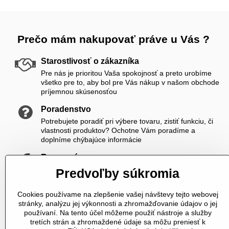
Prečo mám nakupovať práve u Vás ?
Starostlivosť o zákazníka
Pre nás je prioritou Vaša spokojnosť a preto urobíme
všetko pre to, aby bol pre Vás nákup v našom obchode
príjemnou skúsenosťou
Poradenstvo
Potrebujete poradiť pri výbere tovaru, zistiť funkciu, či
vlastnosti produktov? Ochotne Vám poradíme a
doplníme chýbajúce informácie
Rozumné ceny
Zákazníkom ponúkame priateľské ceny, ktoré si viete
Predvoľby súkromia
ešte skrášliť navyše registráciou
Cookies používame na zlepšenie vašej návštevy tejto webovej
K nám sa vždy dovoláte
stránky, analýzu jej výkonnosti a zhromažďovanie údajov o jej
V čase od 8,00 do 20,00 počas pracovných dní a od
používaní. Na tento účel môžeme použiť nástroje a služby
10,00 do 20,00 počas vikendov a sviatkov sme Vám plne
tretích strán a zhromaždené údaje sa môžu preniesť k
k dispozícii. Pokiaľ sme zaneprázdnení a nevieme prijať