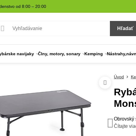
denstvo od 8:00 – 20:00
Hľadať
ybárske navijaky
Člny, motory, sonary
Kemping
Nástrahy,náv
Úvod
Ke
Rybá
Mons
Obrovský 
Čítajte via