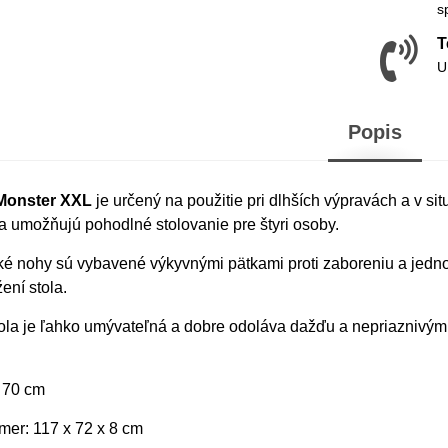
s
T
U
Popis
 Monster XXL
je určený na použitie pri dlhších výpravách a v s
a umožňujú pohodlné stolovanie pre štyri osoby.
cké nohy sú vybavené výkyvnými pätkami proti zaboreniu a jed
žení stola.
ola je ľahko umývateľná a dobre odoláva dažďu a nepriaznivým
 70 cm
mer: 117 x 72 x 8 cm