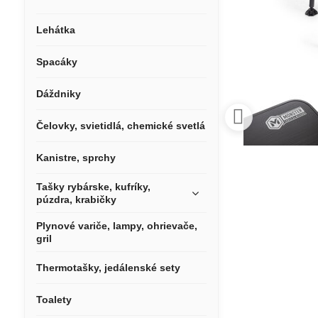
Lehátka
Spacáky
Dáždniky
Čelovky, svietidlá, chemické svetlá
Kanistre, sprchy
Tašky rybárske, kufríky,
púzdra, krabičky
Plynové variče, lampy, ohrievače,
gril
Thermotašky, jedálenské sety
Toalety