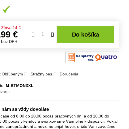
€
Zľava
14 €
,99 €
Do košíka
€
bez DPH
 k Obľúbeným
Strážny pes
Doručenia
tu:
M-BTMONXXL
ivardi
 nám sa vždy dovoláte
 čase od 8,00 do 20,00 počas pracovných dní a od 10,00 do
0,00 počas vikendov a sviatkov sme Vám plne k dispozícii. Pokiaľ
me zaneprázdnení a nevieme prijať hovor, určite Vám zavoláme