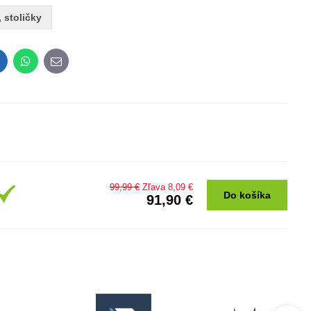
, stoličky
inkedIn
WhatsApp
E-
mail
99,99 €
Zľava 8,09 €
Do košíka
91,90 €