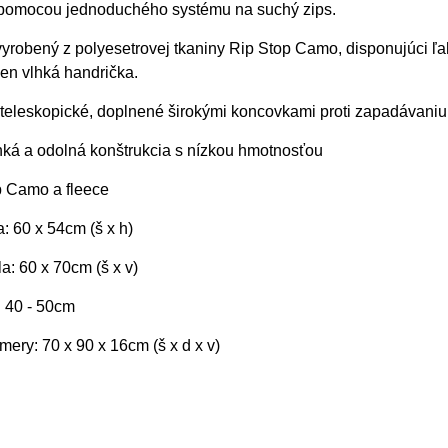
á pomocou jednoduchého systému na suchý zips.
 vyrobený z polyesetrovej tkaniny Rip Stop Camo, disponujúci ľ
len vlhká handrička.
 teleskopické, doplnené širokými koncovkami proti zapadávani
hká a odolná konštrukcia s nízkou hmotnosťou
p Camo a fleece
 60 x 54cm (š x h)
: 60 x 70cm (š x v)
 40 - 50cm
mery: 70 x 90 x 16cm (š x d x v)
g