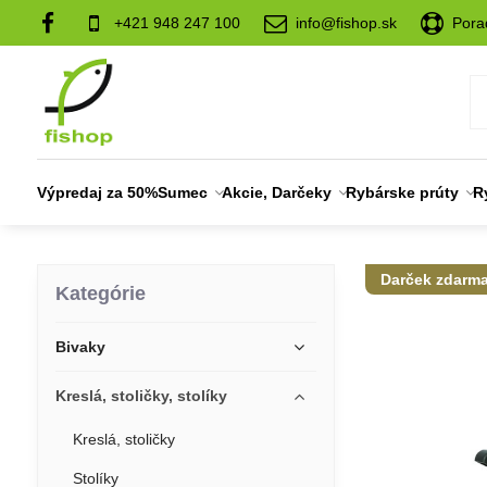
+421 948 247 100
info@fishop.sk
Pora
Výpredaj za 50%
Sumec
Akcie, Darčeky
Rybárske prúty
R
Darček zdarm
Kategórie
Bivaky
Kreslá, stoličky, stolíky
Kreslá, stoličky
Stolíky