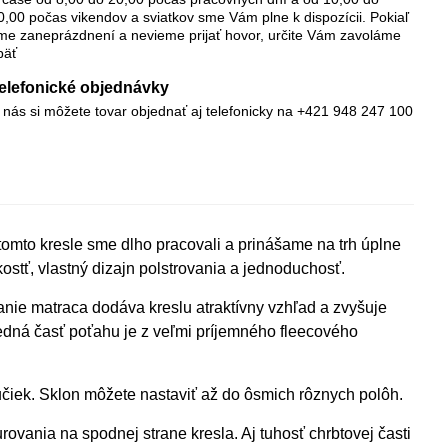
0,00 počas vikendov a sviatkov sme Vám plne k dispozícii. Pokiaľ
me zaneprázdnení a nevieme prijať hovor, určite Vám zavoláme
päť
elefonické objednávky
 nás si môžete tovar objednať aj telefonicky na +421 948 247 100
omto kresle sme dlho pracovali a prinášame na trh úplne
ostť, vlastný dizajn polstrovania a jednoduchosť.
anie matraca dodáva kreslu atraktívny vzhľad a zvyšuje
edná časť poťahu je z veľmi príjemného fleecového
iek. Sklon môžete nastaviť až do ôsmich rôznych polôh.
vania na spodnej strane kresla. Aj tuhosť chrbtovej časti