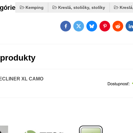
egórie
Kemping
Kreslá, stoličky, stolíky
Kreslá
Facebook
Twitter
Bluesky
Pinterest
Reddit
L
 produkty
RECLINER XL CAMO