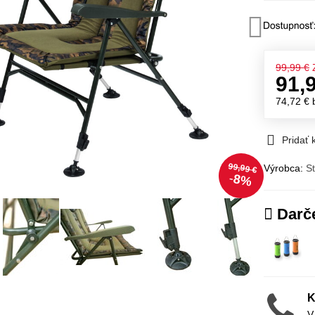
99,99 €
91,
74,72 €
Pridať
99,99 €
Výrobca:
St
8%
Darč
K
V