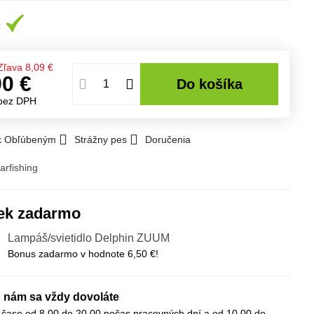
Zľava
8,09 €
90 €
Do košíka
bez DPH
 k Obľúbeným
Strážny pes
Doručenia
arfishing
ek zadarmo
Lampáš/svietidlo Delphin ZUUM
Bonus zadarmo v hodnote 6,50 €!
 nám sa vždy dovoláte
 čase od 8,00 do 20,00 počas pracovných dní a od 10,00 do