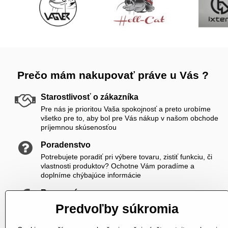
Prečo mám nakupovať práve u Vás ?
Starostlivosť o zákazníka
Pre nás je prioritou Vaša spokojnosť a preto urobíme
všetko pre to, aby bol pre Vás nákup v našom obchode
príjemnou skúsenosťou
Poradenstvo
Potrebujete poradiť pri výbere tovaru, zistiť funkciu, či
vlastnosti produktov? Ochotne Vám poradíme a
doplníme chýbajúce informácie
Rozumné ceny
Zákazníkom ponúkame priateľské ceny, ktoré si viete
Predvoľby súkromia
ešte skrášliť navyše registráciou