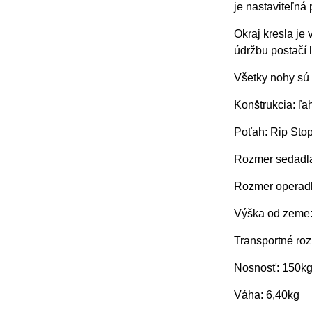
je nastaviteľn
Okraj kresla je
údržbu postačí 
Všetky nohy sú
Konštrukcia: ľa
Poťah: Rip Sto
Rozmer sedadla:
Rozmer operadla
Výška od zeme:
Transportné roz
Nosnosť: 150k
Váha: 6,40kg