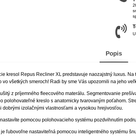
2
s
s
T
U
Popis
e kresol Repus Recliner XL predstavuje naozajstný luxus. Na t
o vo všetkých smeroch! Radi by sme Vás upozornili na jeho veľk
 ušitý z príjemného fleecového materálu. Segmentovanie prešív
lo polohovateľné kreslo s anatomicky tvarovaným poťahom. Str
i dobrými izolačnými vlastnosťami a vysokou hrejivosťou.
 nastavíte pomocou polohovacieho systému pozdvihnutím područ
je ľubovoľne nastaviteľná pomocou inteligentného systému šnuro