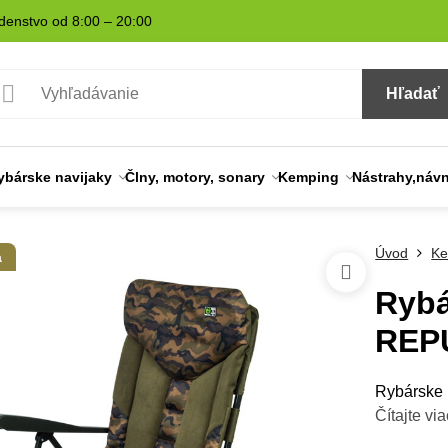
denstvo od 8:00 – 20:00
Hľadať
ybárske navijaky
Člny, motory, sonary
Kemping
Nástrahy,náv
Úvod
Ke
a
Rybá
REP
Rybárske
Čítajte via