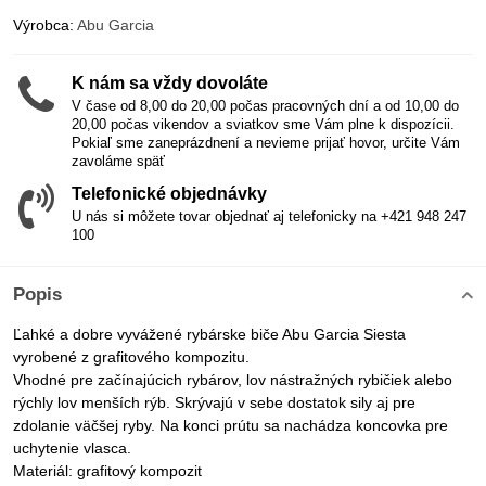
Výrobca:
Abu Garcia
K nám sa vždy dovoláte
V čase od 8,00 do 20,00 počas pracovných dní a od 10,00 do
20,00 počas vikendov a sviatkov sme Vám plne k dispozícii.
Pokiaľ sme zaneprázdnení a nevieme prijať hovor, určite Vám
zavoláme späť
Telefonické objednávky
U nás si môžete tovar objednať aj telefonicky na +421 948 247
100
Popis
Ľahké a dobre vyvážené rybárske biče Abu Garcia Siesta
vyrobené z grafitového kompozitu.
Vhodné pre začínajúcich rybárov, lov nástražných rybičiek alebo
rýchly lov menších rýb. Skrývajú v sebe dostatok sily aj pre
zdolanie väčšej ryby. Na konci prútu sa nachádza koncovka pre
uchytenie vlasca.
Materiál: grafitový kompozit