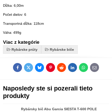
Dĺžka: 6,00m
Počet dielov: 6
Transportná dĺžka: 118cm
Váha: 499g
Viac z kategórie
Rybárske prúty
Rybárske biče
Facebook
Twitter
Bluesky
Pinterest
Reddit
LinkedIn
WhatsApp
E-
mail
Naposledy ste si pozerali tieto
produkty
Rybársky bič Abu Garcia SIESTA T-600 POLE