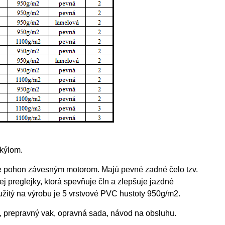
kýlom.
re pohon závesným motorom. Majú pevné zadné čelo tzv.
 preglejky, ktorá spevňuje čln a zlepšuje jazdné
oužitý na výrobu je 5 vrstvové PVC hustoty 950g/m2.
a, prepravný vak, opravná sada, návod na obsluhu.