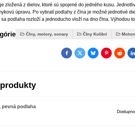
e zložená z dielov, ktoré sú spojené do jedného kusu. Jednotli
mykovú úpravu. Po vybratí podlahy z člna je možné jednotivé di
 sa podlaha rozloží a jednoducho vloží na dno člna. Výhodou toh
egórie
Člny, motory, sonary
Člny Kolibri
Motor
Facebook
Twitter
Bluesky
Pinterest
Reddit
L
 produkty
l, pevná podlaha