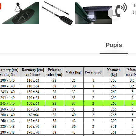
T
U
Popis