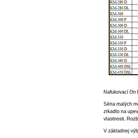
Nafukovací čln
Séria malých mo
zrkadlo na upev
vlastnosti. Roz
V základnej výb