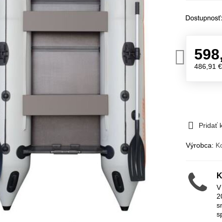
598
486,91 
Pridať
Výrobca:
Ko
K
V
2
s
s