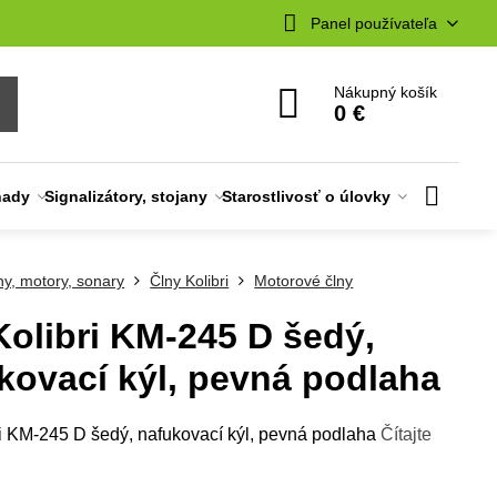
Panel používateľa
Nákupný košík
0 €
nady
Signalizátory, stojany
Starostlivosť o úlovky
ny, motory, sonary
Člny Kolibri
Motorové člny
Kolibri KM-245 D šedý,
kovací kýl, pevná podlaha
ri KM-245 D šedý, nafukovací kýl, pevná podlaha
Čítajte