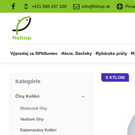
+421 948 247 100
info@fishop.sk
Pora
Výpredaj za 50%
Sumec
Akcie, Darčeky
Rybárske prúty
R
S KÝLOM
Kategórie
Člny Kolibri
Motorové člny
Veslové člny
Katamarány Kolibri