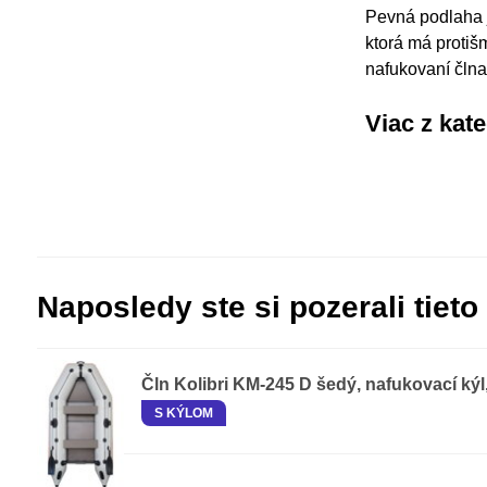
Pevná podlaha j
ktorá má protiš
nafukovaní člna
Viac z kat
Naposledy ste si pozerali tieto
Čln Kolibri KM-245 D šedý, nafukovací ký
S KÝLOM