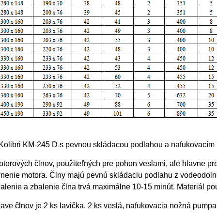
 Kolibri KM-245 D s pevnou skládacou podlahou a nafukovacím 
torových člnov, použiteľných pre pohon veslami, ale hlavne p
nenie motora. Člny majú pevnú skládaciu podlahu z vodeodolnej
balenie a zbalenie člna trvá maximálne 10-15 minút. Materiál p
ave člnov je 2 ks lavička, 2 ks veslá, nafukovacia nožná pump