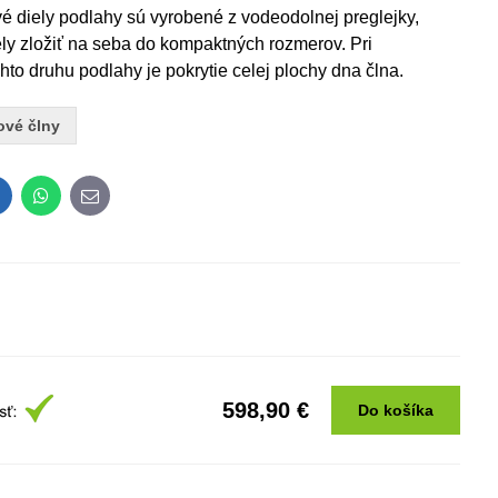
vé diely podlahy sú vyrobené z vodeodolnej preglejky,
ely zložiť na seba do kompaktných rozmerov. Pri
to druhu podlahy je pokrytie celej plochy dna člna.
ové člny
inkedIn
WhatsApp
E-
mail
598,90 €
Do košíka