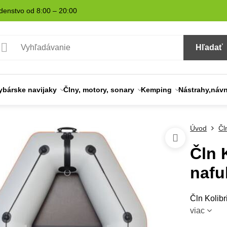
denstvo od 8:00 – 20:00
Hľadať
ybárske navijaky
Člny, motory, sonary
Kemping
Nástrahy,náv
Úvod
Čl
Čln 
nafu
Čln Kolib
viac