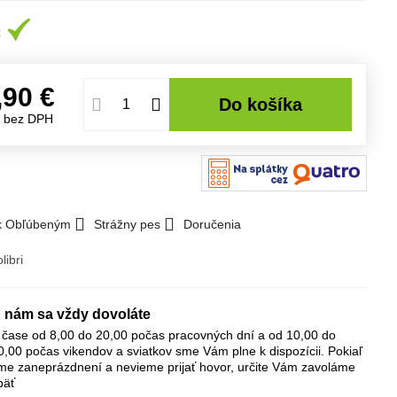
,90 €
Do košíka
€
bez DPH
 k Obľúbeným
Strážny pes
Doručenia
libri
 nám sa vždy dovoláte
 čase od 8,00 do 20,00 počas pracovných dní a od 10,00 do
0,00 počas vikendov a sviatkov sme Vám plne k dispozícii. Pokiaľ
me zaneprázdnení a nevieme prijať hovor, určite Vám zavoláme
päť