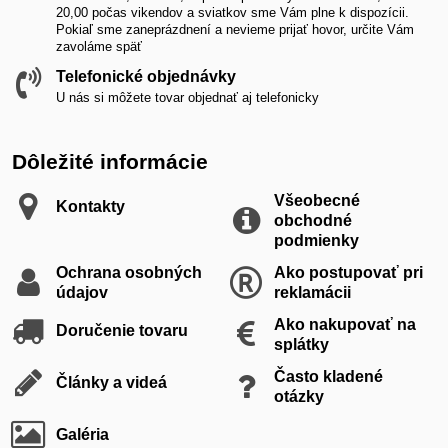
20,00 počas vikendov a sviatkov sme Vám plne k dispozícii.
Pokiaľ sme zaneprázdnení a nevieme prijať hovor, určite Vám
zavoláme späť
Telefonické objednávky
U nás si môžete tovar objednať aj telefonicky
Dôležité informácie
Všeobecné
Kontakty
obchodné
podmienky
Ochrana osobných
Ako postupovať pri
údajov
reklamácii
Ako nakupovať na
Doručenie tovaru
splátky
Často kladené
Články a videá
otázky
Galéria