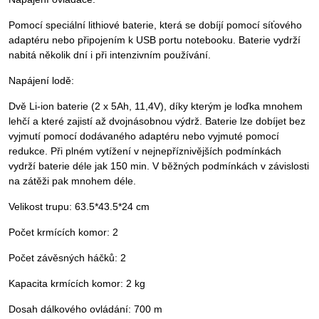
Pomocí speciální lithiové baterie, která se dobíjí pomocí síťového
adaptéru nebo připojením k USB portu notebooku. Baterie vydrží
nabitá několik dní i při intenzivním používání.
Napájení lodě:
Dvě Li-ion baterie (2 x 5Ah, 11,4V), díky kterým je loďka mnohem
lehčí a které zajistí až dvojnásobnou výdrž. Baterie lze dobíjet bez
vyjmutí pomocí dodávaného adaptéru nebo vyjmuté pomocí
redukce. Při plném vytížení v nejnepříznivějších podmínkách
vydrží baterie déle jak 150 min. V běžných podmínkách v závislosti
na zátěži pak mnohem déle.
Velikost trupu: 63.5*43.5*24 cm
Počet krmících komor: 2
Počet závěsných háčků: 2
Kapacita krmících komor: 2 kg
Dosah dálkového ovládání: 700 m