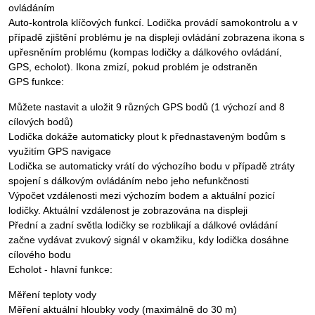
ovládáním
Auto-kontrola klíčových funkcí. Lodička provádí samokontrolu a v
případě zjištění problému je na displeji ovládání zobrazena ikona s
upřesněním problému (kompas lodičky a dálkového ovládání,
GPS, echolot). Ikona zmizí, pokud problém je odstraněn
GPS funkce:
Můžete nastavit a uložit 9 různých GPS bodů (1 výchozí and 8
cílových bodů)
Lodička dokáže automaticky plout k přednastaveným bodům s
využitím GPS navigace
Lodička se automaticky vrátí do výchozího bodu v případě ztráty
spojení s dálkovým ovládáním nebo jeho nefunkčnosti
Výpočet vzdálenosti mezi výchozím bodem a aktuální pozicí
lodičky. Aktuální vzdálenost je zobrazována na displeji
Přední a zadní světla lodičky se rozblikají a dálkové ovládání
začne vydávat zvukový signál v okamžiku, kdy lodička dosáhne
cílového bodu
Echolot - hlavní funkce:
Měření teploty vody
Měření aktuální hloubky vody (maximálně do 30 m)