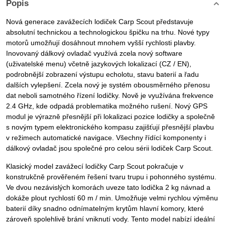
Popis
Nová generace zavážecích lodiček Carp Scout představuje
absolutní technickou a technologickou špičku na trhu. Nové typy
motorů umožňují dosáhnout mnohem vyšší rychlosti plavby.
Inovovaný dálkový ovladač využívá zcela nový software
(uživatelské menu) včetně jazykových lokalizací (CZ / EN),
podrobnější zobrazení výstupu echolotu, stavu baterií a řadu
dalších vylepšení. Zcela nový je systém obousměrného přenosu
dat neboli samotného řízení lodičky. Nově je využívána frekvence
2.4 GHz, kde odpadá problematika možného rušení. Nový GPS
modul je výrazně přesnější při lokalizaci pozice lodičky a společně
s novým typem elektronického kompasu zajišťují přesnější plavbu
v režimech automatické navigace. Všechny řídící komponenty i
dálkový ovladač jsou společné pro celou sérii lodiček Carp Scout.
Klasický model zavážecí lodičky Carp Scout pokračuje v
konstrukčně prověřeném řešení tvaru trupu i pohonného systému.
Ve dvou nezávislých komorách uveze tato lodička 2 kg návnad a
dokáže plout rychlostí 60 m / min. Umožňuje velmi rychlou výměnu
baterií díky snadno odnímatelným krytům hlavní komory, které
zároveň spolehlivě brání vniknutí vody. Tento model nabízí ideální