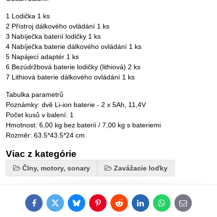
1 Lodička 1 ks
2 Přístroj dálkového ovládání 1 ks
3 Nabíječka baterií lodičky 1 ks
4 Nabíječka baterie dálkového ovládání 1 ks
5 Napájecí adaptér 1 ks
6 Bezúdržbová baterie lodičky (lithiová) 2 ks
7 Lithiová baterie dálkového ovládání 1 ks
Tabulka parametrů
Poznámky: dvě Li-ion baterie - 2 x 5Ah, 11,4V
Počet kusů v balení: 1
Hmotnost: 6,00 kg bez baterií / 7,00 kg s bateriemi
Rozměr: 63.5*43.5*24 cm
Viac z kategórie
Člny, motory, sonary
Zavážacie loďky
Facebook
Twitter
Bluesky
Pinterest
Reddit
LinkedIn
WhatsApp
E-
mail