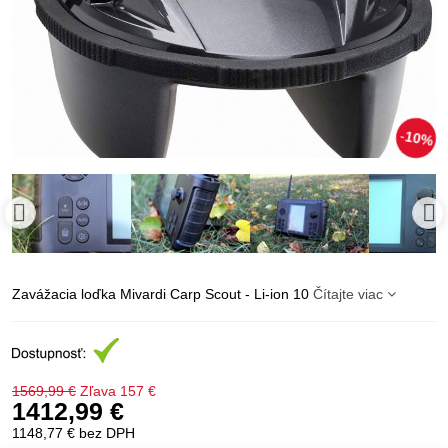
10%
Zavážacia loďka Mivardi Carp Scout - Li-ion 10
Čítajte viac
1569,99 €
Zľava
157 €
1412,99 €
1148,77 €
bez DPH