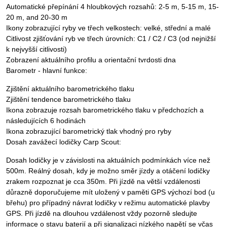
Automatické přepínání 4 hloubkových rozsahů: 2-5 m, 5-15 m, 15-
20 m, and 20-30 m
Ikony zobrazující ryby ve třech velkostech: velké, střední a malé
Citlivost zjišťování ryb ve třech úrovních: C1 / C2 / C3 (od nejnižší
k nejvyšší citlivosti)
Zobrazení aktuálního profilu a orientační tvrdosti dna
Barometr - hlavní funkce:
Zjištění aktuálního barometrického tlaku
Zjištění tendence barometrického tlaku
Ikona zobrazuje rozsah barometrického tlaku v předchozích a
následujících 6 hodinách
Ikona zobrazující barometrický tlak vhodný pro ryby
Dosah zavážecí lodičky Carp Scout:
Dosah lodičky je v závislosti na aktuálních podmínkách více než
500m. Reálný dosah, kdy je možno směr jízdy a otáčení lodičky
zrakem rozpoznat je cca 350m. Při jízdě na větší vzdálenosti
důrazně doporučujeme mít uložený v paměti GPS výchozí bod (u
břehu) pro případný návrat lodičky v režimu automatické plavby
GPS. Při jízdě na dlouhou vzdálenost vždy pozorně sledujte
informace o stavu baterií a při signalizaci nízkého napětí se včas