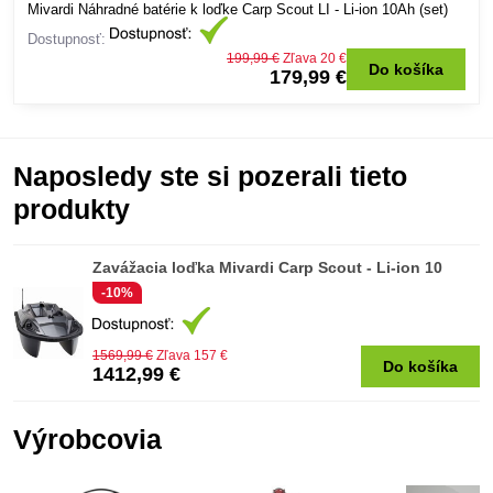
Mivardi Náhradné batérie k loďke Carp Scout LI - Li-ion 10Ah (set)
Dostupnosť:
199,99 €
Zľava 20 €
Do košíka
179,99 €
Naposledy ste si pozerali tieto
produkty
Zavážacia loďka Mivardi Carp Scout - Li-ion 10
-10%
1569,99 €
Zľava 157 €
Do košíka
1412,99 €
Výrobcovia