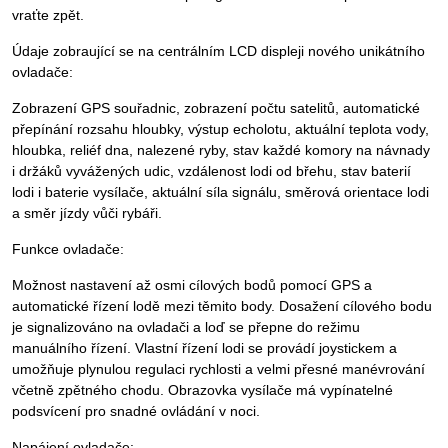
vraťte zpět.
Údaje zobraující se na centrálním LCD displeji nového unikátního
ovladače:
Zobrazení GPS souřadnic, zobrazení počtu satelitů, automatické
přepínání rozsahu hloubky, výstup echolotu, aktuální teplota vody,
hloubka, reliéf dna, nalezené ryby, stav každé komory na návnady
i držáků vyvážených udic, vzdálenost lodi od břehu, stav baterií
lodi i baterie vysílače, aktuální síla signálu, směrová orientace lodi
a směr jízdy vůči rybáři.
Funkce ovladače:
Možnost nastavení až osmi cílových bodů pomocí GPS a
automatické řízení lodě mezi těmito body. Dosažení cílového bodu
je signalizováno na ovladači a loď se přepne do režimu
manuálního řízení. Vlastní řízení lodi se provádí joystickem a
umožňuje plynulou regulaci rychlosti a velmi přesné manévrování
včetně zpětného chodu. Obrazovka vysílače má vypínatelné
podsvícení pro snadné ovládání v noci.
Napájení ovladače: