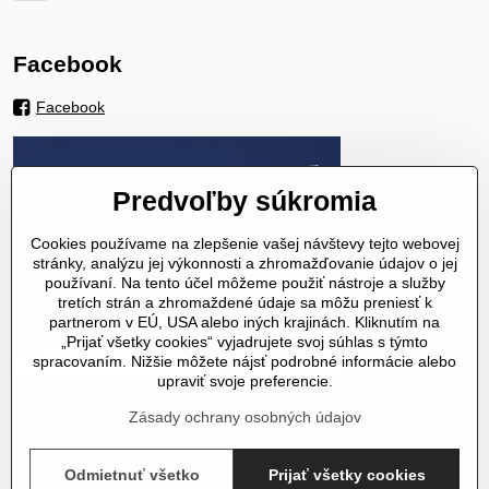
Facebook
Facebook
Predvoľby súkromia
Cookies používame na zlepšenie vašej návštevy tejto webovej
stránky, analýzu jej výkonnosti a zhromažďovanie údajov o jej
používaní. Na tento účel môžeme použiť nástroje a služby
tretích strán a zhromaždené údaje sa môžu preniesť k
partnerom v EÚ, USA alebo iných krajinách. Kliknutím na
„Prijať všetky cookies“ vyjadrujete svoj súhlas s týmto
spracovaním. Nižšie môžete nájsť podrobné informácie alebo
upraviť svoje preferencie.
Zásady ochrany osobných údajov
©
2026
Copyright
Odmietnuť všetko
Prijať všetky cookies
Predvoľby súkromia
Zásady ochrany osobných údajov