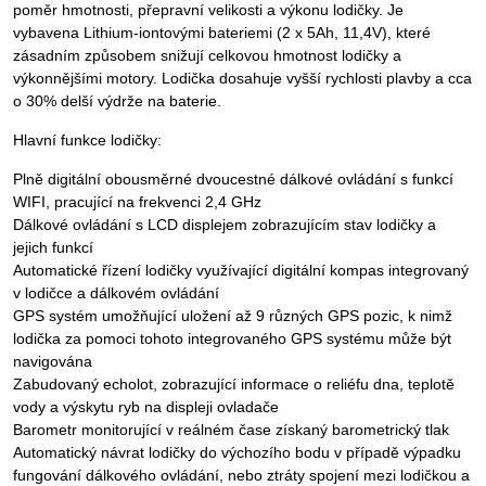
poměr hmotnosti, přepravní velikosti a výkonu lodičky. Je
vybavena Lithium-iontovými bateriemi (2 x 5Ah, 11,4V), které
zásadním způsobem snižují celkovou hmotnost lodičky a
výkonnějšími motory. Lodička dosahuje vyšší rychlosti plavby a cca
o 30% delší výdrže na baterie.
Hlavní funkce lodičky:
Plně digitální obousměrné dvoucestné dálkové ovládání s funkcí
WIFI, pracující na frekvenci 2,4 GHz
Dálkové ovládání s LCD displejem zobrazujícím stav lodičky a
jejich funkcí
Automatické řízení lodičky využívající digitální kompas integrovaný
v lodičce a dálkovém ovládání
GPS systém umožňující uložení až 9 různých GPS pozic, k nimž
lodička za pomoci tohoto integrovaného GPS systému může být
navigována
Zabudovaný echolot, zobrazující informace o reliéfu dna, teplotě
vody a výskytu ryb na displeji ovladače
Barometr monitorující v reálném čase získaný barometrický tlak
Automatický návrat lodičky do výchozího bodu v případě výpadku
fungování dálkového ovládání, nebo ztráty spojení mezi lodičkou a