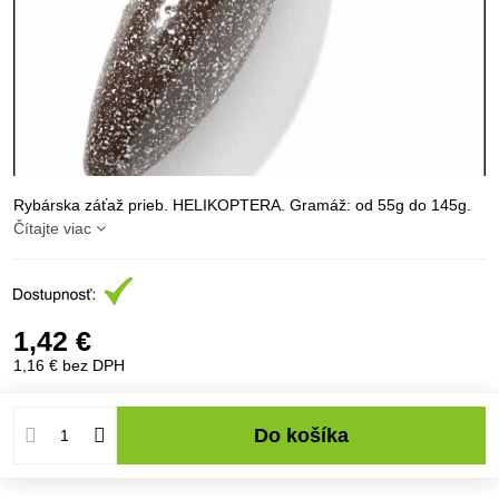
Rybárska záťaž prieb. HELIKOPTERA. Gramáž: od 55g do 145g.
Čítajte viac
1,42 €
1,16 €
bez DPH
Do košíka