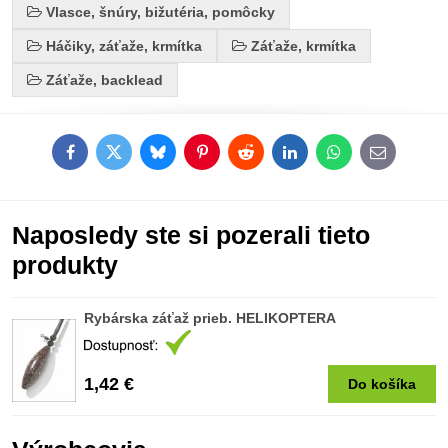
Vlasce, šnúry, bižutéria, pomôcky
Háčiky, záťaže, krmítka
Záťaže, krmítka
Záťaže, backlead
Facebook
Twitter
Bluesky
Pinterest
Reddit
LinkedIn
WhatsApp
E-
mail
Naposledy ste si pozerali tieto
produkty
Rybárska záťaž prieb. HELIKOPTERA
1,42 €
Do košíka