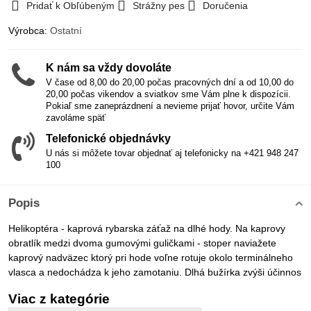
Pridať k Obľúbeným
Strážny pes
Doručenia
Výrobca:
Ostatní
K nám sa vždy dovoláte
V čase od 8,00 do 20,00 počas pracovných dní a od 10,00 do
20,00 počas vikendov a sviatkov sme Vám plne k dispozícii.
Pokiaľ sme zaneprázdnení a nevieme prijať hovor, určite Vám
zavoláme späť
Telefonické objednávky
U nás si môžete tovar objednať aj telefonicky na +421 948 247
100
Popis
Helikoptéra - kaprová rybarska záťaž na dlhé hody. Na kaprovy
obratlík medzi dvoma gumovými guličkami - stoper naviažete
kaprový nadväzec ktorý pri hode voľne rotuje okolo terminálneho
vlasca a nedochádza k jeho zamotaniu. Dlhá bužírka zvýši účinnos
Viac z kategórie