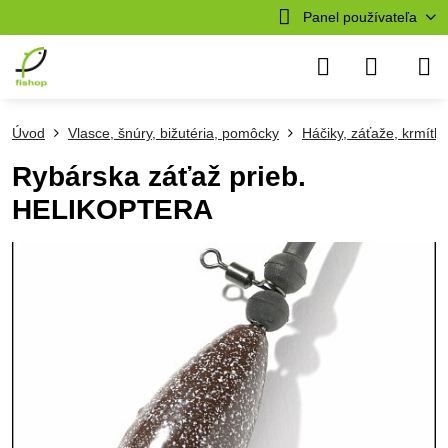
Panel používateľa
Úvod
Vlasce, šnúry, bižutéria, pomôcky
Háčiky, záťaže, krmítk
Rybárska záťaž prieb.
HELIKOPTERA